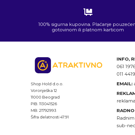
100% sigurna kupovina. Plaćanje pouzeć
gotovinom ili platnom karticom
INFO, 
061 197
011 441
EMAIL:
Shop Hold d.o.o.
Voronješka 12
REKLAM
11000 Beograd
reklama
PIB: 113041526
RADNO
MB: 21792993
Šifra delatnosti 47.91
Radnim 
sub-ned