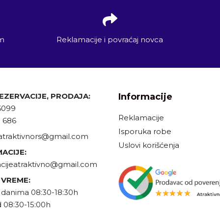
em
Reklamacije i povraćaj novca
REZERVACIJE, PRODAJA:
Informacije
6099
Reklamacije
9 686
Isporuka robe
atraktivnors@gmail.com
Uslovi korišćenja
ACIJE:
cijeatraktivno@gmail.com
 VREME:
danima 08:30-18:30h
 08:30-15:00h