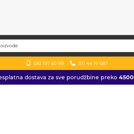
061 197 60 99
011 44 19 687
splatna dostava za sve porudžbine preko
4500