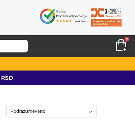
0
 RSD