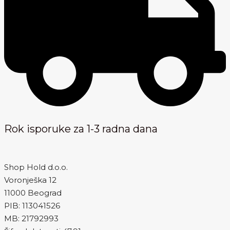
Rok isporuke za 1-3 radna dana
Shop Hold d.o.o.
Voronješka 12
11000 Beograd
PIB: 113041526
MB: 21792993