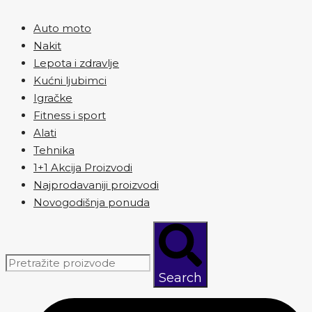
Auto moto
Nakit
Lepota i zdravlje
Kućni ljubimci
Igračke
Fitness i sport
Alati
Tehnika
1+1 Akcija Proizvodi
Najprodavaniji proizvodi
Novogodišnja ponuda
Search