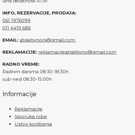
Šifra delatnosti 47.91
INFO, REZERVACIJE, PRODAJA:
061 1976099
011 4419 686
EMAIL:
atraktivnors@gmail.com
REKLAMACIJE:
reklamacijeatraktivno@gmail.com
RADNO VREME:
Radnim danima 08:30-18:30h
sub-ned 08:30-15:00h
Informacije
Reklamacije
Isporuka robe
Uslovi korišćenja