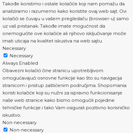
Takođe koristimo i ostale kolačiće koji nam pomažu da
analiziramo i razumemo kako koristite ovaj web sajt. Ovi
kolačići se čuvaju u vašem pregledaču (browser-u) samo
uz vaš pristanak. Takođe imate mogućnost da
onemogućite ove kolačiće ali njihovo isključivanje može
imati uticaja na kvalitet iskustva na web sajtu.
Necessary
Necessary
Always Enabled
Obavezni kolačići čine stranicu upotrebljivom
omogućavajući osnovne funkcije kao što su navigacija
stranicom i pristup zaštićenim područjima. Shopomania
koristi kolačiće koji su nužni za ispravno funkcionisanje
naše web stranice kako bismo omogućili pojedine
tehničke funkcije i tako Vam osigurali pozitivno korisničko
iskustvo.
Non-necessary
Non-necessary