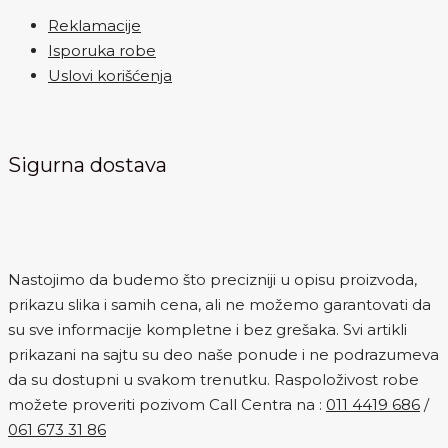
Reklamacije
Isporuka robe
Uslovi korišćenja
Sigurna dostava
Nastojimo da budemo što precizniji u opisu proizvoda,
prikazu slika i samih cena, ali ne možemo garantovati da
su sve informacije kompletne i bez grešaka. Svi artikli
prikazani na sajtu su deo naše ponude i ne podrazumeva
da su dostupni u svakom trenutku. Raspoloživost robe
možete proveriti pozivom Call Centra na :
011 4419 686
/
061 673 31 86