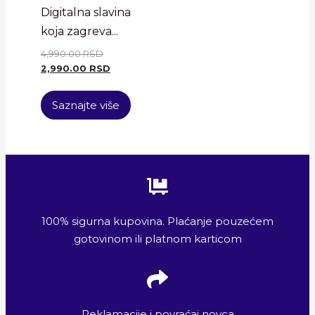
Digitalna slavina
koja zagreva...
4,990.00
RSD
2,990.00
RSD
Saznajte više
100% sigurna kupovina. Plaćanje pouzećem
gotovinom ili platnom karticom
Reklamacije i povraćaj novca