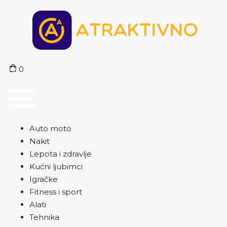
0
Auto moto
Nakit
Lepota i zdravlje
Kućni ljubimci
Igračke
Fitness i sport
Alati
Tehnika