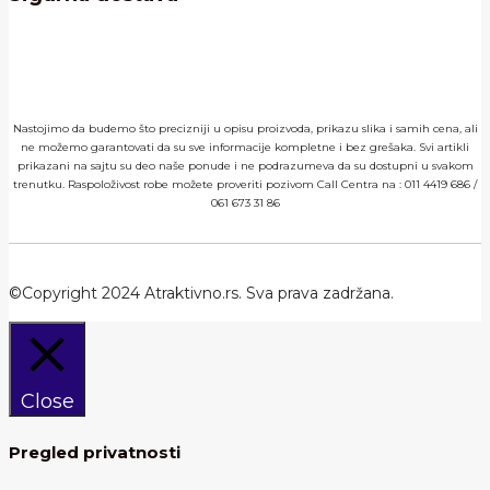
Nastojimo da budemo što precizniji u opisu proizvoda, prikazu slika i samih cena, ali
ne možemo garantovati da su sve informacije kompletne i bez grešaka. Svi artikli
prikazani na sajtu su deo naše ponude i ne podrazumeva da su dostupni u svakom
trenutku. Raspoloživost robe možete proveriti pozivom Call Centra na :
011 4419 686
/
061 673 31 86
©Copyright 2024 Atraktivno.rs. Sva prava zadržana.
Close
Pregled privatnosti