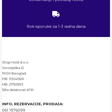
Rok isporuke za 1-3 radna dana
Shop Hold d.o.o.
Voronješka 12
11000 Beograd
PIB: 113041526
MB: 21792993
Šifra delatnosti 47.91
INFO, REZERVACIJE, PRODAJA:
061 1976099