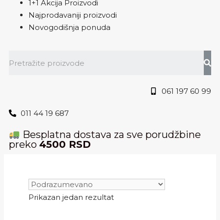
1+1 Akcija Proizvodi
Najprodavaniji proizvodi
Novogodišnja ponuda
061 197 60 99
011 44 19 687
Besplatna dostava za sve porudžbine
preko
4500 RSD
Prikazan jedan rezultat