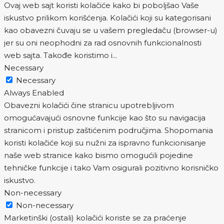
Ovaj web sajt koristi kolačiće kako bi poboljšao Vaše
iskustvo prilikom korišćenja. Kolačići koji su kategorisani
kao obavezni čuvaju se u vašem pregledaču (browser-u)
jer su oni neophodni za rad osnovnih funkcionalnosti
web sajta. Takođe koristimo i
...
Necessary
Necessary
Always Enabled
Obavezni kolačići čine stranicu upotrebljivom
omogućavajući osnovne funkcije kao što su navigacija
stranicom i pristup zaštićenim područjima. Shopomania
koristi kolačiće koji su nužni za ispravno funkcionisanje
naše web stranice kako bismo omogućili pojedine
tehničke funkcije i tako Vam osigurali pozitivno korisničko
iskustvo.
Non-necessary
Non-necessary
Marketinški (ostali) kolačići koriste se za praćenje