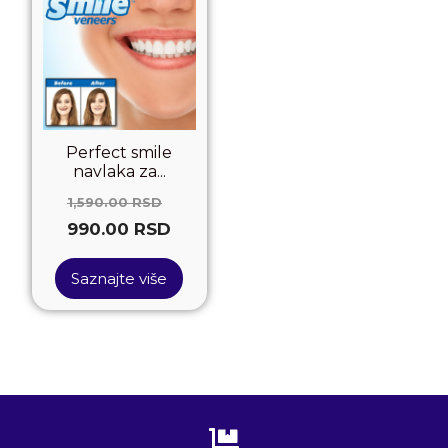
Perfect smile
navlaka za...
1,590.00
RSD
990.00
RSD
Saznajte više