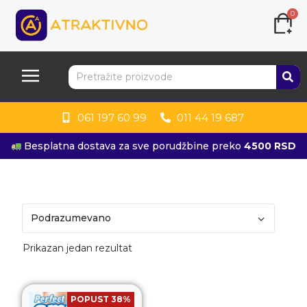
0
061 197 60 99
011 44 19 687
Besplatna dostava za sve porudžbine preko
4500 RSD
Prikazan jedan rezultat
POPUST 38%