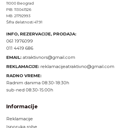
11000 Beograd
PIB: 113041526
MB: 21792993
Šifra delatnosti 47.91
INFO, REZERVACIJE, PRODAJA:
061 1976099
011 4419 686
EMAIL:
atraktivnors@gmail.com
REKLAMACIJE:
reklamacijeatraktivno@gmail.com
RADNO VREME:
Radnim danima 08:30-18:30h
sub-ned 08:30-15:00h
Informacije
Reklamacije
Isporuka robe