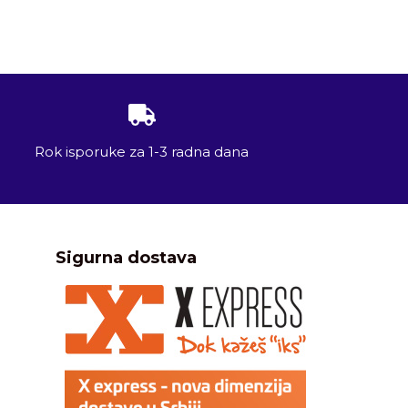
Rok isporuke za 1-3 radna dana
Sigurna dostava