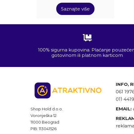
Saznajte više
100% sigurna kupovina. Plaćanje pouzeć
gotovinom ili platnom karticom
INFO, 
061 197
011 441
EMAIL:
Shop Hold d.o.o.
Voronješka 12
REKLAM
11000 Beograd
reklama
PIB: 113041526