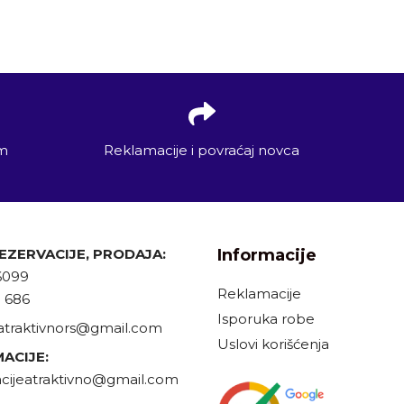
em
Reklamacije i povraćaj novca
REZERVACIJE, PRODAJA:
Informacije
6099
Reklamacije
9 686
Isporuka robe
atraktivnors@gmail.com
Uslovi korišćenja
ACIJE:
cijeatraktivno@gmail.com