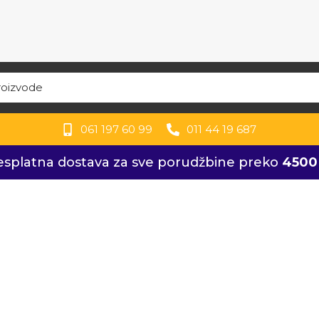
061 197 60 99
011 44 19 687
esplatna dostava za sve porudžbine preko
4500