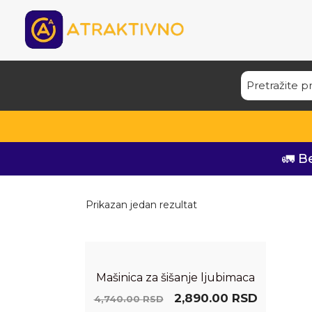
🚛 B
Prikazan jedan rezultat
Mašinica za šišanje ljubimaca
2,890.00
RSD
4,740.00
RSD