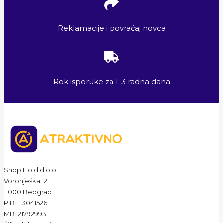
Reklamacije i povraćaj novca
Rok isporuke za 1-3 radna dana
Shop Hold d.o.o.
Voronješka 12
11000 Beograd
PIB: 113041526
MB: 21792993