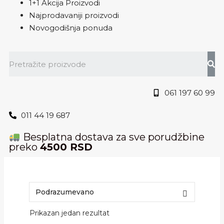
1+1 Akcija Proizvodi
Najprodavaniji proizvodi
Novogodišnja ponuda
061 197 60 99
011 44 19 687
Besplatna dostava za sve porudžbine
preko
4500 RSD
Prikazan jedan rezultat