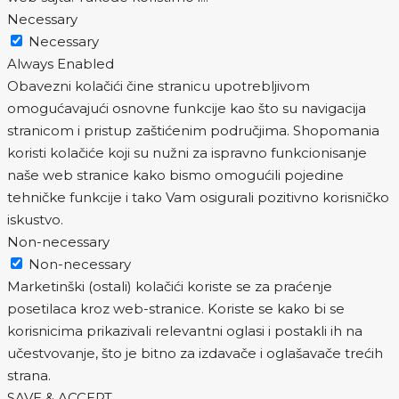
Necessary
Necessary
Always Enabled
Obavezni kolačići čine stranicu upotrebljivom
omogućavajući osnovne funkcije kao što su navigacija
stranicom i pristup zaštićenim područjima. Shopomania
koristi kolačiće koji su nužni za ispravno funkcionisanje
naše web stranice kako bismo omogućili pojedine
tehničke funkcije i tako Vam osigurali pozitivno korisničko
iskustvo.
Non-necessary
Non-necessary
Marketinški (ostali) kolačići koriste se za praćenje
posetilaca kroz web-stranice. Koriste se kako bi se
korisnicima prikazivali relevantni oglasi i postakli ih na
učestvovanje, što je bitno za izdavače i oglašavače trećih
strana.
SAVE & ACCEPT