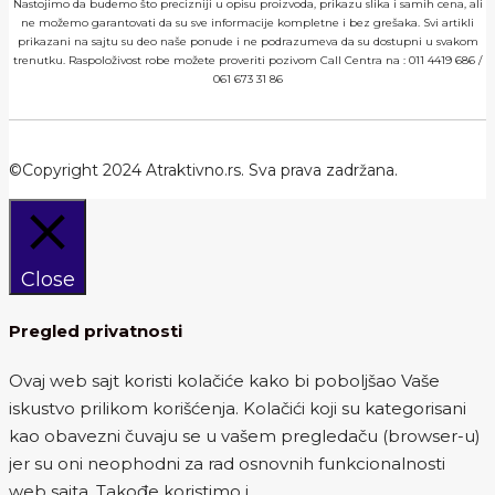
Nastojimo da budemo što precizniji u opisu proizvoda, prikazu slika i samih cena, ali
ne možemo garantovati da su sve informacije kompletne i bez grešaka. Svi artikli
prikazani na sajtu su deo naše ponude i ne podrazumeva da su dostupni u svakom
trenutku. Raspoloživost robe možete proveriti pozivom Call Centra na :
011 4419 686
/
061 673 31 86
©Copyright 2024 Atraktivno.rs. Sva prava zadržana.
Close
Pregled privatnosti
Ovaj web sajt koristi kolačiće kako bi poboljšao Vaše
iskustvo prilikom korišćenja. Kolačići koji su kategorisani
kao obavezni čuvaju se u vašem pregledaču (browser-u)
jer su oni neophodni za rad osnovnih funkcionalnosti
web sajta. Takođe koristimo i
...