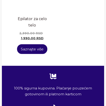
Epilator za celo
telo
2,990.00
RSD
1,990.00
RSD
Saznajte više
100% sigurna kupovina. Plaćanje pouzećem
gotovinom ili platnom karticom