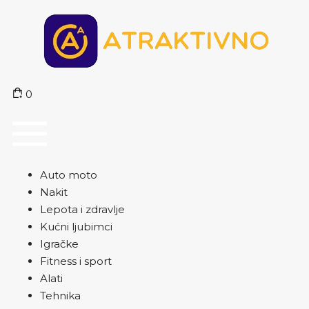
0
Auto moto
Nakit
Lepota i zdravlje
Kućni ljubimci
Igračke
Fitness i sport
Alati
Tehnika