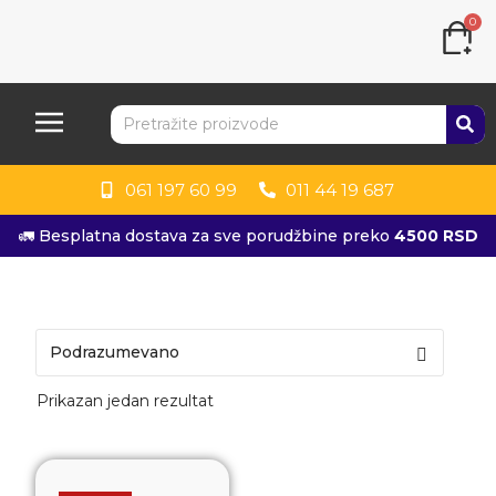
0
061 197 60 99
011 44 19 687
🚛 Besplatna dostava za sve porudžbine preko
4500 RSD
Prikazan jedan rezultat