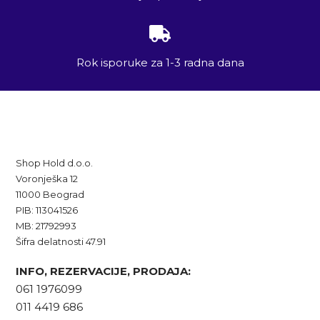
Rok isporuke za 1-3 radna dana
Shop Hold d.o.o.
Voronješka 12
11000 Beograd
PIB: 113041526
MB: 21792993
Šifra delatnosti 47.91
INFO, REZERVACIJE, PRODAJA:
061 1976099
011 4419 686