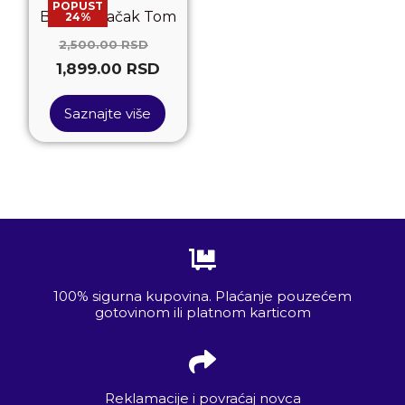
POPUST
Brbljivi mačak Tom
24%
2,500.00
RSD
1,899.00
RSD
Saznajte više
100% sigurna kupovina. Plaćanje pouzećem
gotovinom ili platnom karticom
Reklamacije i povraćaj novca