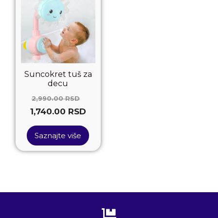
Suncokret tuš za
decu
2,990.00
RSD
1,740.00
RSD
Saznajte više