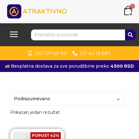
0
061 197 60 99
011 44 19 687
Besplatna dostava za sve porudžbine preko
4500 RSD
Prikazan jedan rezultat
POPUST 42%