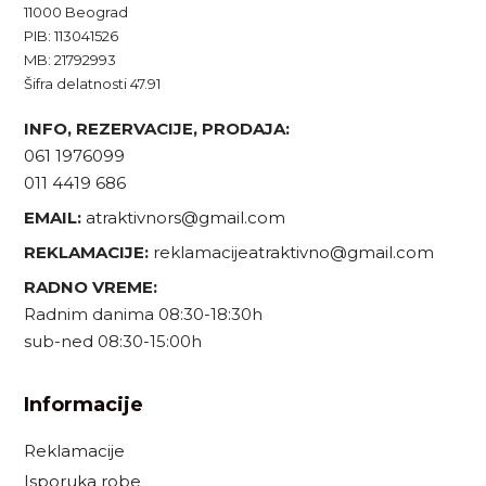
11000 Beograd
PIB: 113041526
MB: 21792993
Šifra delatnosti 47.91
INFO, REZERVACIJE, PRODAJA:
061 1976099
011 4419 686
EMAIL:
atraktivnors@gmail.com
REKLAMACIJE:
reklamacijeatraktivno@gmail.com
RADNO VREME:
Radnim danima 08:30-18:30h
sub-ned 08:30-15:00h
Informacije
Reklamacije
Isporuka robe