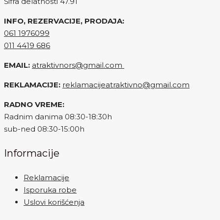
Šifra delatnosti 47.91
INFO, REZERVACIJE, PRODAJA:
061 1976099
011 4419 686
EMAIL:
atraktivnors@gmail.com
REKLAMACIJE:
reklamacijeatraktivno@gmail.com
RADNO VREME:
Radnim danima 08:30-18:30h
sub-ned 08:30-15:00h
Informacije
Reklamacije
Isporuka robe
Uslovi korišćenja