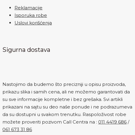
Reklamacije
Isporuka robe
Uslovi korišćenja
Sigurna dostava
Nastojimo da budemo što precizniji u opisu proizvoda,
prikazu slika i samih cena, ali ne možemo garantovati da
su sve informacije kompletne i bez grešaka. Svi artikli
prikazani na sajtu su deo naše ponude i ne podrazumeva
da su dostupni u svakom trenutku. Raspoloživost robe
možete proveriti pozivom Call Centra na :
011 4419 686
/
061 673 31 86