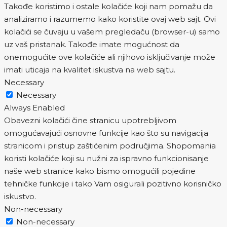
Takođe koristimo i ostale kolačiće koji nam pomažu da
analiziramo i razumemo kako koristite ovaj web sajt. Ovi
kolačići se čuvaju u vašem pregledaču (browser-u) samo
uz vaš pristanak. Takođe imate mogućnost da
onemogućite ove kolačiće ali njihovo isključivanje može
imati uticaja na kvalitet iskustva na web sajtu.
Necessary
Necessary
Always Enabled
Obavezni kolačići čine stranicu upotrebljivom
omogućavajući osnovne funkcije kao što su navigacija
stranicom i pristup zaštićenim područjima. Shopomania
koristi kolačiće koji su nužni za ispravno funkcionisanje
naše web stranice kako bismo omogućili pojedine
tehničke funkcije i tako Vam osigurali pozitivno korisničko
iskustvo.
Non-necessary
Non-necessary