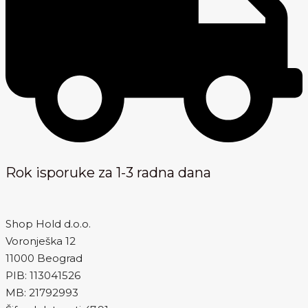
Rok isporuke za 1-3 radna dana
Shop Hold d.o.o.
Voronješka 12
11000 Beograd
PIB: 113041526
MB: 21792993