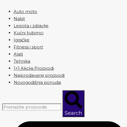
Auto moto
Nakit
Lepota i zdravlje
Kućni ljubimci
Igračke
Fitness i sport
Alati
Tehnika
1+1 Akcija Proizvodi
Najprodavaniji proizvodi
Novogodišnja ponuda
Search