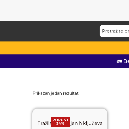
🚛 B
Prikazan jedan rezultat
POPUST
Tražilac izgubljenih ključeva
34%