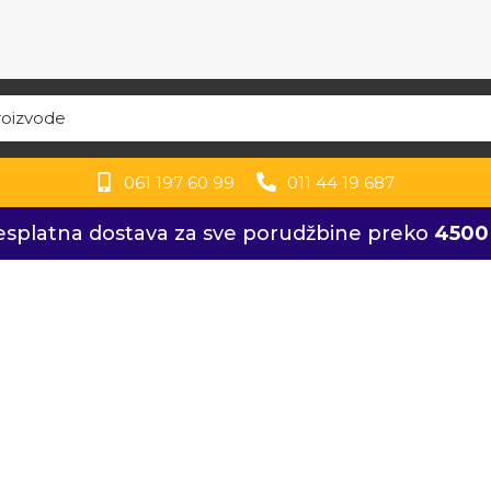
061 197 60 99
011 44 19 687
esplatna dostava za sve porudžbine preko
4500