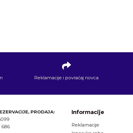
em
Reklamacije i povraćaj novca
REZERVACIJE, PRODAJA:
Informacije
6099
Reklamacije
9 686