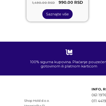
990.00
RSD
1,490.00
RSD
Saznajte više
100% sigurna kupovina. Plaćanje pouzeć
gotovinom ili platnom karticom
INFO, 
061 197
Shop Hold d.o.o.
011 441
Voronješka 12