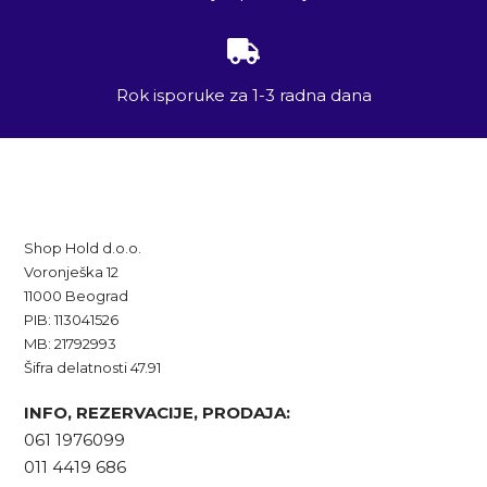
Rok isporuke za 1-3 radna dana
Shop Hold d.o.o.
Voronješka 12
11000 Beograd
PIB: 113041526
MB: 21792993
Šifra delatnosti 47.91
INFO, REZERVACIJE, PRODAJA:
061 1976099
011 4419 686