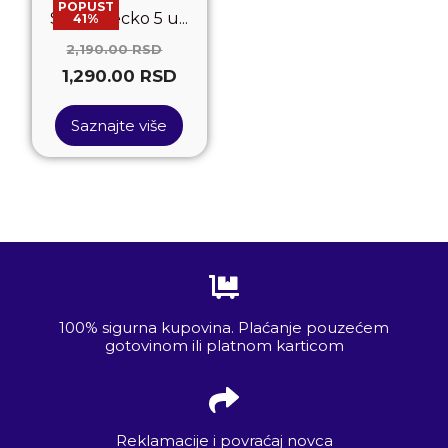
POPUST
Super secko 5 u...
41%
2,190.00
RSD
1,290.00
RSD
Saznajte više
100% sigurna kupovina. Plaćanje pouzećem
gotovinom ili platnom karticom
Reklamacije i povraćaj novca