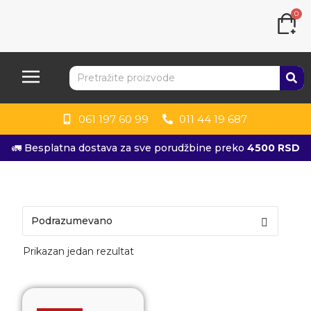
0
061 197 60 99
011 44 19 687
🚛 Besplatna dostava za sve porudžbine preko
4500 RSD
Prikazan jedan rezultat