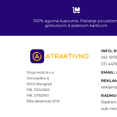
100% sigurna kupovina. Plaćanje pouzeć
gotovinom ili platnom karticom
INFO, 
061 197
011 441
EMAIL:
Shop Hold d.o.o.
Voronješka 12
REKLAM
11000 Beograd
reklama
PIB: 113041526
RADNO
MB: 21792993
Šifra delatnosti 47.91
Radnim 
sub-ned