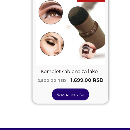
Komplet šablona za lako...
1,699.00
RSD
2,500.00
RSD
Saznajte više