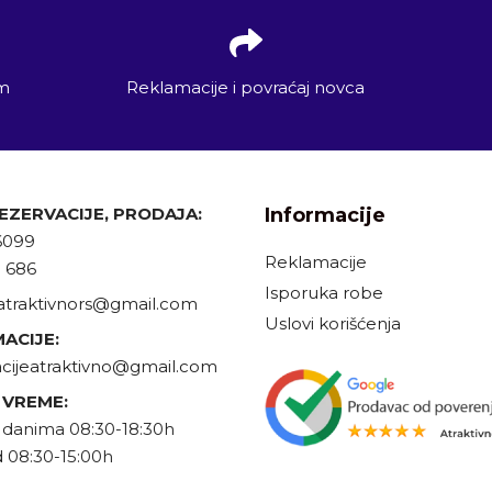
em
Reklamacije i povraćaj novca
REZERVACIJE, PRODAJA:
Informacije
6099
Reklamacije
9 686
Isporuka robe
atraktivnors@gmail.com
Uslovi korišćenja
ACIJE:
cijeatraktivno@gmail.com
 VREME:
danima 08:30-18:30h
 08:30-15:00h