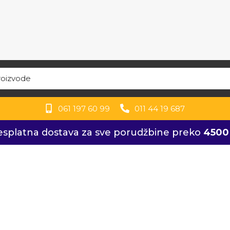
061 197 60 99
011 44 19 687
esplatna dostava za sve porudžbine preko
4500