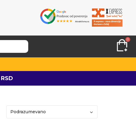
0
 RSD