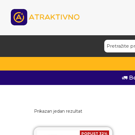
🚛 B
Prikazan jedan rezultat
POPUST 32%