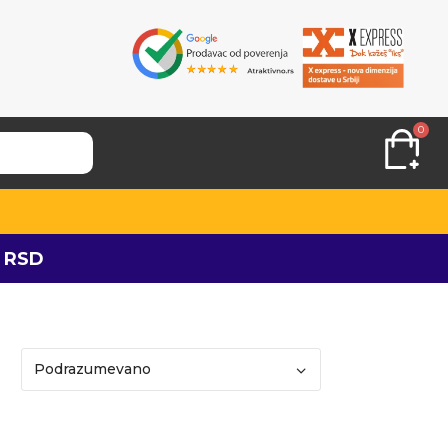
0
 RSD