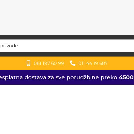
061 197 60 99
011 44 19 687
splatna dostava za sve porudžbine preko
4500