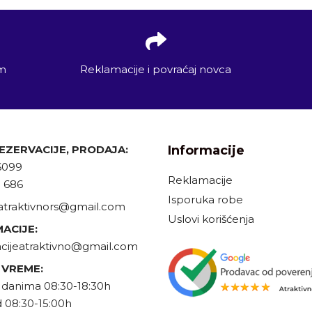
em
Reklamacije i povraćaj novca
REZERVACIJE, PRODAJA:
Informacije
6099
Reklamacije
9 686
Isporuka robe
atraktivnors@gmail.com
Uslovi korišćenja
ACIJE:
cijeatraktivno@gmail.com
 VREME:
danima 08:30-18:30h
 08:30-15:00h