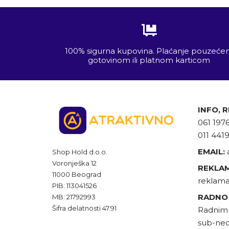
100% sigurna kupovina. Plaćanje pouzeć
gotovinom ili platnom karticom
INFO, 
061 197
011 441
EMAIL:
Shop Hold d.o.o.
Voronješka 12
REKLAM
11000 Beograd
reklama
PIB: 113041526
RADNO
MB: 21792993
Šifra delatnosti 47.91
Radnim 
sub-ned