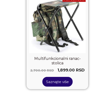
Multifunkcionalni ranac-
stolica
1,899.00
RSD
2,700.00
RSD
Saznajte više