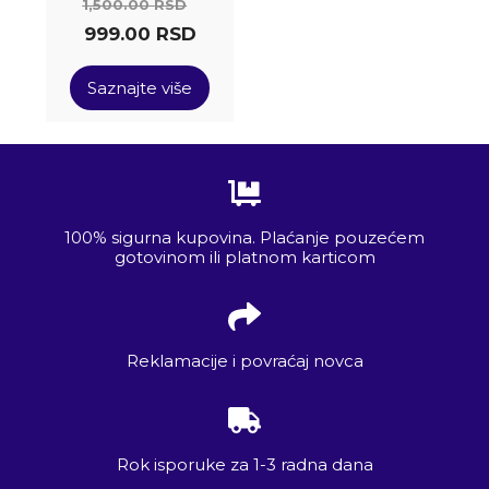
1,500.00
RSD
999.00
RSD
Saznajte više
100% sigurna kupovina. Plaćanje pouzećem
gotovinom ili platnom karticom
Reklamacije i povraćaj novca
Rok isporuke za 1-3 radna dana