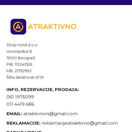
Shop Hold d.o.o.
Voronješka 12
11000 Beograd
PIB: 113041526
MB: 21792993
Šifra delatnosti 47.91
INFO, REZERVACIJE, PRODAJA:
061 1976099
011 4419 686
EMAIL:
atraktivnors@gmail.com
REKLAMACIJE:
reklamacijeatraktivno@gmail.com