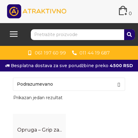
0
061 197 60 99
011 44 19 687
🚛 Besplatna dostava za sve porudžbine preko
4500 RSD
Prikazan jedan rezultat
Opruga – Grip za...