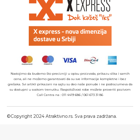
Nastojimo da budemo što precizniji u opisu proizvoda, prikazu slika i samih
cena, ali ne možemo garantovati da su sve informacije kompletne i bez
grešaka. Svi artikli prikazani na sajtu su deo naše ponude i ne podrazumeva da
su dostupni u svakom trenutku. Raspoloživost robe možete proveriti pozivom
Call Centra na :
011 4419 686
/
061 673 31 86
©Copyright 2024 Atraktivno.rs. Sva prava zadržana.