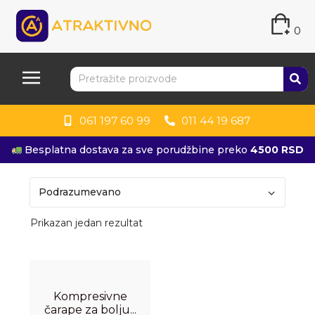
0
061 197 60 99
011 44 19 687
Besplatna dostava za sve porudžbine preko
4500 RSD
Prikazan jedan rezultat
Kompresivne
čarape za bolju...