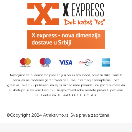
Nastojimo da budemo što precizniji u opisu proizvoda, prikazu slika i samih
cena, ali ne možemo garantovati da su sve informacije kompletne i bez
grešaka. Svi artikli prikazani na sajtu su deo naše ponude i ne podrazumeva da
su dostupni u svakom trenutku. Raspoloživost robe možete proveriti pozivom
Call Centra na :
011 4419 686
/
061 673 31 86
©Copyright 2024 Atraktivno.rs. Sva prava zadržana.