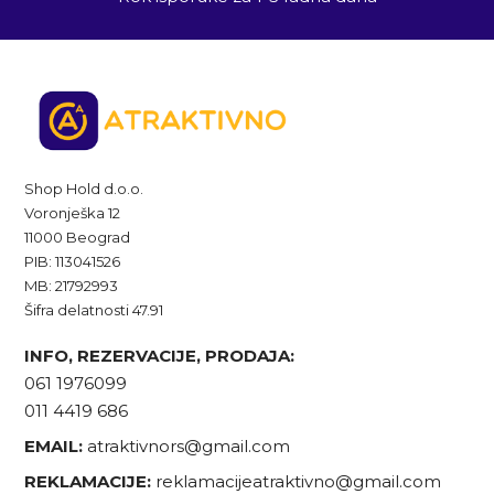
Shop Hold d.o.o.
Voronješka 12
11000 Beograd
PIB: 113041526
MB: 21792993
Šifra delatnosti 47.91
INFO, REZERVACIJE, PRODAJA:
061 1976099
011 4419 686
EMAIL:
atraktivnors@gmail.com
REKLAMACIJE:
reklamacijeatraktivno@gmail.com