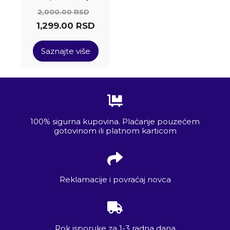
2,000.00
RSD
1,299.00
RSD
Saznajte više
100% sigurna kupovina. Plaćanje pouzećem
gotovinom ili platnom karticom
Reklamacije i povraćaj novca
Rok isporuke za 1-3 radna dana