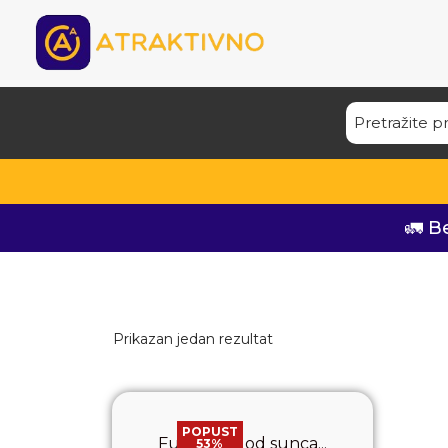
🚛 B
Prikazan jedan rezultat
POPUST
Ful zaštita od sunca...
53%