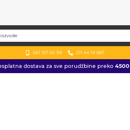
061 197 60 99
011 44 19 687
esplatna dostava za sve porudžbine preko
4500