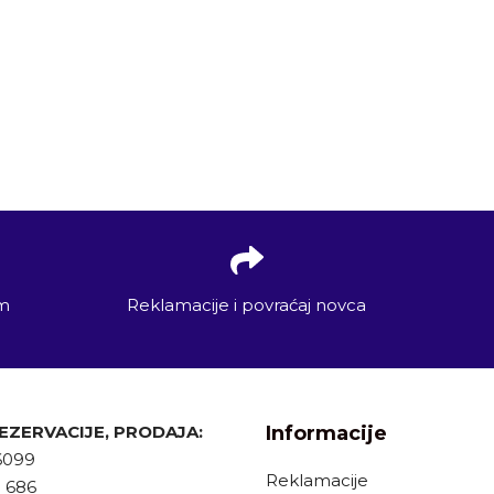
em
Reklamacije i povraćaj novca
REZERVACIJE, PRODAJA:
Informacije
6099
Reklamacije
9 686