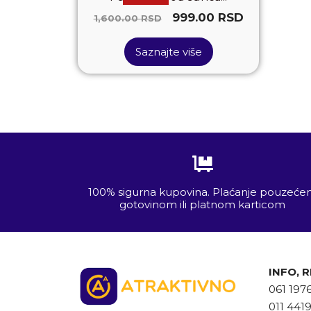
999.00
RSD
1,600.00
RSD
Saznajte više
100% sigurna kupovina. Plaćanje pouzeć
gotovinom ili platnom karticom
INFO, 
061 197
011 441