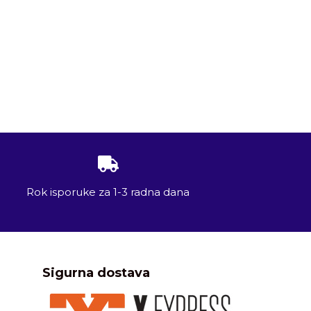
Rok isporuke za 1-3 radna dana
Sigurna dostava