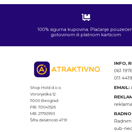
100% sigurna kupovina. Plaćanje pouzeć
gotovinom ili platnom karticom
INFO, 
061 197
011 441
EMAIL:
Shop Hold d.o.o.
Voronješka 12
REKLAM
11000 Beograd
reklama
PIB: 113041526
RADNO
MB: 21792993
Šifra delatnosti 47.91
Radnim 
sub-ned