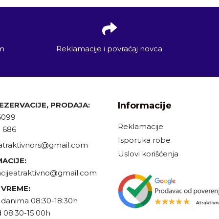
em
Reklamacije i povraćaj novca
REZERVACIJE, PRODAJA:
Informacije
6099
Reklamacije
9 686
Isporuka robe
atraktivnors@gmail.com
Uslovi korišćenja
ACIJE:
cijeatraktivno@gmail.com
 VREME:
danima 08:30-18:30h
 08:30-15:00h