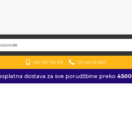
061 197 60 99
011 44 19 687
splatna dostava za sve porudžbine preko
4500