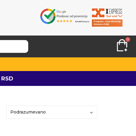
0
 RSD