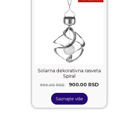
Solarna dekorativna rasveta
Spiral
900.00
RSD
990.00
RSD
Saznajte više