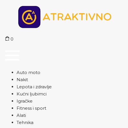
0
Auto moto
Nakit
Lepota i zdravlje
Kućni ljubimci
Igračke
Fitness i sport
Alati
Tehnika