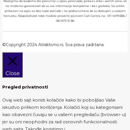
Nastojimo da budemo što precizniji u opisu proizvoda, prikazu slika i samih cena, ali
ne možemo garantovati da su sve informacije kompletne i bez grešaka. Svi artikli
prikazani na sajtu su deo naše ponude i ne podrazumeva da su dostupni u svakom
trenutku. Raspoloživost robe možete proveriti pozivom Call Centra na :
011 4419 686
/
061 673 31 86
©Copyright 2024 Atraktivno.rs. Sva prava zadržana.
Close
Pregled privatnosti
Ovaj web sajt koristi kolačiće kako bi poboljšao Vaše
iskustvo prilikom korišćenja. Kolačići koji su kategorisani
kao obavezni čuvaju se u vašem pregledaču (browser-u)
jer su oni neophodni za rad osnovnih funkcionalnosti
web sajta. Takođe koristimo i
...