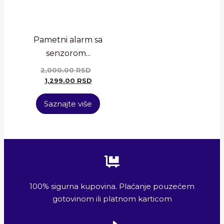
Pametni alarm sa
senzorom...
2,000.00
RSD
1,299.00
RSD
Saznajte više
100% sigurna kupovina. Plaćanje pouzećem
gotovinom ili platnom karticom