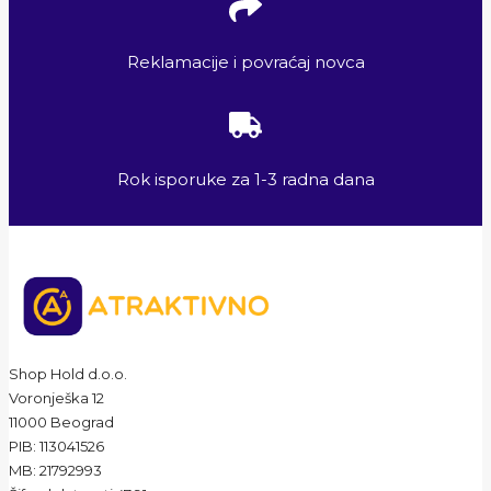
Reklamacije i povraćaj novca
Rok isporuke za 1-3 radna dana
Shop Hold d.o.o.
Voronješka 12
11000 Beograd
PIB: 113041526
MB: 21792993