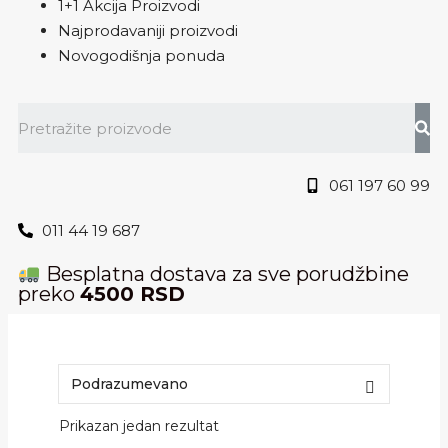
1+1 Akcija Proizvodi
Najprodavaniji proizvodi
Novogodišnja ponuda
061 197 60 99
011 44 19 687
Besplatna dostava za sve porudžbine
preko
4500 RSD
Prikazan jedan rezultat