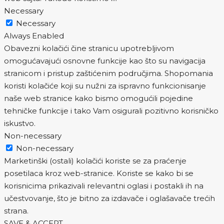
Necessary
Necessary
Always Enabled
Obavezni kolačići čine stranicu upotrebljivom
omogućavajući osnovne funkcije kao što su navigacija
stranicom i pristup zaštićenim područjima. Shopomania
koristi kolačiće koji su nužni za ispravno funkcionisanje
naše web stranice kako bismo omogućili pojedine
tehničke funkcije i tako Vam osigurali pozitivno korisničko
iskustvo.
Non-necessary
Non-necessary
Marketinški (ostali) kolačići koriste se za praćenje
posetilaca kroz web-stranice. Koriste se kako bi se
korisnicima prikazivali relevantni oglasi i postakli ih na
učestvovanje, što je bitno za izdavače i oglašavače trećih
strana.
SAVE & ACCEPT