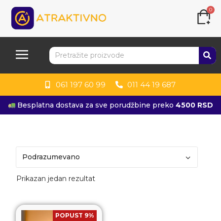
0
061 197 60 99
011 44 19 687
Besplatna dostava za sve porudžbine preko
4500 RSD
Prikazan jedan rezultat
POPUST 9%