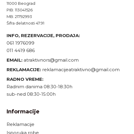
11000 Beograd
PIB: 113041526
MB: 21792993
Šifra delatnosti 47.91
INFO, REZERVACIJE, PRODAJA:
061 1976099
011 4419 686
EMAIL:
atraktivnors@gmail.com
REKLAMACIJE:
reklamacijeatraktivno@gmail.com
RADNO VREME:
Radnim danima 08:30-18:30h
sub-ned 08:30-15:00h
Informacije
Reklamacije
Isporuka robe