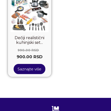
Dečiji realistični
kuhinjski set...
990.00
RSD
900.00
RSD
Saznajte više