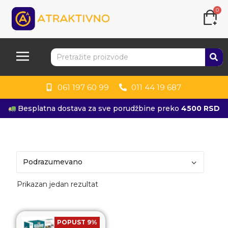
0
061 197 60 99
011 44 19 687
Besplatna dostava za sve porudžbine preko
4500 RSD
Prikazan jedan rezultat
POPUST 9%