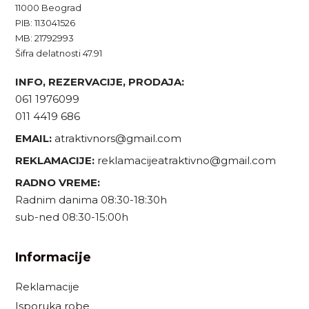
11000 Beograd
PIB: 113041526
MB: 21792993
Šifra delatnosti 47.91
INFO, REZERVACIJE, PRODAJA:
061 1976099
011 4419 686
EMAIL:
atraktivnors@gmail.com
REKLAMACIJE:
reklamacijeatraktivno@gmail.com
RADNO VREME:
Radnim danima 08:30-18:30h
sub-ned 08:30-15:00h
Informacije
Reklamacije
Isporuka robe