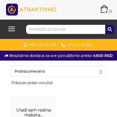
0
061 197 60 99
011 44 19 687
🚛 Besplatna dostava za sve porudžbine preko
4500 RSD
Prikazan jedan rezultat
Uradi sam realna
maketa...