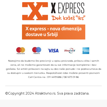
Nastojimo da budemo što precizniji u opisu proizvoda, prikazu slika i samih
cena, ali ne možemo garantovati da su sve informacije kompletne i bez
grešaka. Svi artikli prikazani na sajtu su deo naše ponude i ne podrazumeva da
su dostupni u svakom trenutku. Raspoloživost robe možete proveriti pozivom
Call Centra na :
011 4419 686
/
061 673 31 86
©Copyright 2024 Atraktivno.rs. Sva prava zadržana.