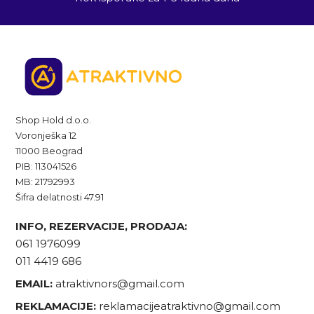
Shop Hold d.o.o.
Voronješka 12
11000 Beograd
PIB: 113041526
MB: 21792993
Šifra delatnosti 47.91
INFO, REZERVACIJE, PRODAJA:
061 1976099
011 4419 686
EMAIL:
atraktivnors@gmail.com
REKLAMACIJE:
reklamacijeatraktivno@gmail.com