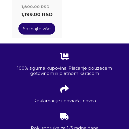
1,800.00
RSD
1,199.00
RSD
Saznajte više
100% sigurna kupovina. Plaćanje pouzećem
gotovinom ili platnom karticom
Reklamacije i povraćaj novca
Rok isporuke za 1-3 radna dana