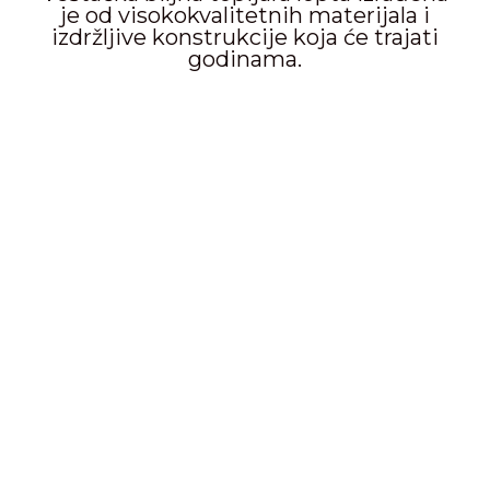
je od visokokvalitetnih materijala i
izdržljive konstrukcije koja će trajati
godinama.