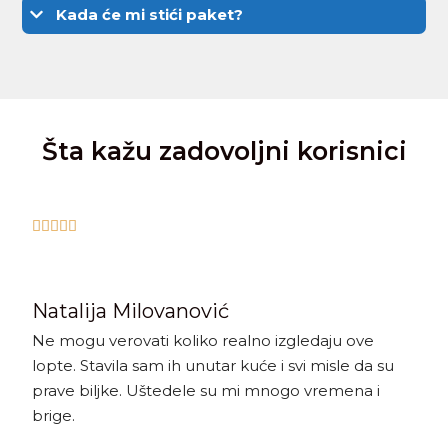
Kada će mi stići paket?
Šta kažu zadovoljni korisnici





Natalija Milovanović
Ne mogu verovati koliko realno izgledaju ove
lopte. Stavila sam ih unutar kuće i svi misle da su
prave biljke. Uštedele su mi mnogo vremena i
brige.