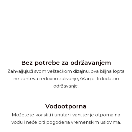
Bez potrebe za održavanjem
Zahvaljujući svom veštačkom dizajnu, ova biljna lopta
ne zahteva redovno zalivanje, šišanje ili dodatno
održavanje.
Vodootporna
Možete je koristiti i unutar i vani, jer je otporna na
vodu i neće biti pogođena vremenskim uslovima.