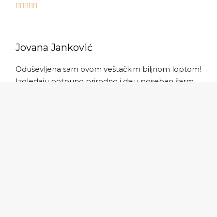





Jovana Janković
Oduševljena sam ovom veštačkim biljnom loptom!
Izgledaju potpuno prirodno i daju poseban šarm
mom dvorištu. Bez ikakvog održavanja, baš ono
što sam tražila.





Miljana Jovanović
Dekoracija koja je zaista vredna svake pare!
Postavila sam nekoliko različitih veličina na terasi i
izgledaju spektakularno. Ne moram više da se