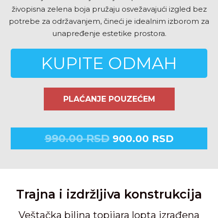
živopisna zelena boja pružaju osvežavajući izgled bez
potrebe za održavanjem, čineći je idealnim izborom za
unapređenje estetike prostora.
KUPITE ODMAH
PLAĆANJE POUZEĆEM
990.00
RSD
900.00
RSD
Trajna i izdržljiva konstrukcija
Veštačka biljna topijara lopta izrađena