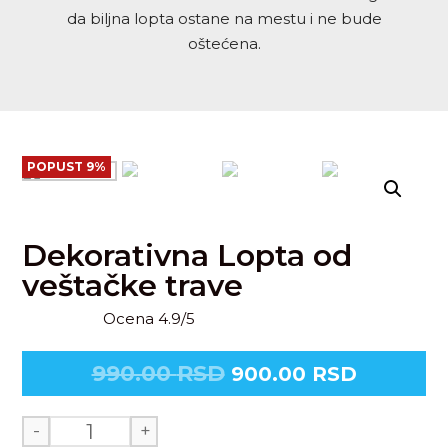
da biljna lopta ostane na mestu i ne bude
oštećena.
POPUST 9%
Dekorativna Lopta od
veštačke trave
Ocena 4.9/5
990.00
RSD
900.00
RSD
-
+