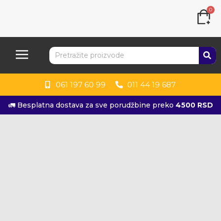
0
061 197 60 99
011 44 19 687
🚛 Besplatna dostava za sve porudžbine preko
4500 RSD