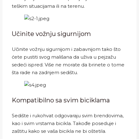
teškim situacijama ili na terenu.
Učinite vožnju sigurnijom
Učinite vožnju sigurnijom i zabavnijom tako što
ćete pustiti svog mališana da uživa u pejzažu
sedeći ispred. Više ne morate da brinete o tome
šta rade na zadnjem sedištu.
Kompatibilno sa svim biciklama
Sedište i rukohvat odgovaraju svim brendovima,
kao i svim vrstama bicikla. Takođe poseduje i
zaštitu kako se vaša bicikla ne bi oštetila.