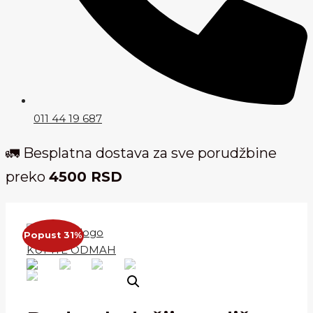
011 44 19 687
🚛 Besplatna dostava za sve porudžbine
preko
4500 RSD
Popust 31%
KUPITE ODMAH