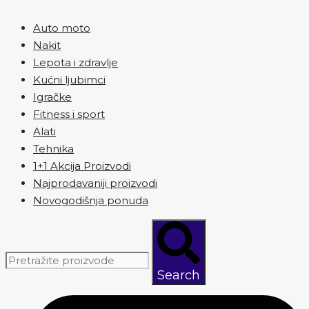
Auto moto
Nakit
Lepota i zdravlje
Kućni ljubimci
Igračke
Fitness i sport
Alati
Tehnika
1+1 Akcija Proizvodi
Najprodavaniji proizvodi
Novogodišnja ponuda
Search