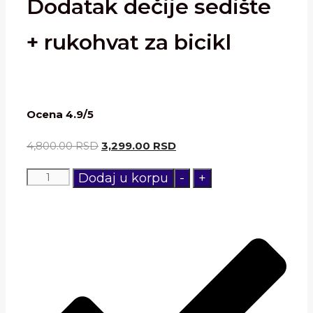
Dodatak dečije sedište
+ rukohvat za bicikl
Ocena 4.9/5
4,800.00
RSD
3,299.00
RSD
Dodatak
Dodaj u korpu
-
+
dečije
sedište
+
rukohvat
za
bicikl
količina