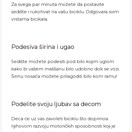
Za svega par minuta možete da postavite
sedište i rukohvat na vašu biciklu. Odgovara svim
vrstama bicikala.
Podesiva širina i ugao
Sedište možete podesiti pod bilo kojim uglom
kako bi vašem mališanu bilo udobno dok se vozi.
Širinu nosača možete prilagoditi bilo kom ramu!
Podelite svoju ljubav sa decom
Deca će uz vas zavoleti biciklu što doprinosi
njihovom razvoju motoričkih sposobnosti koji je