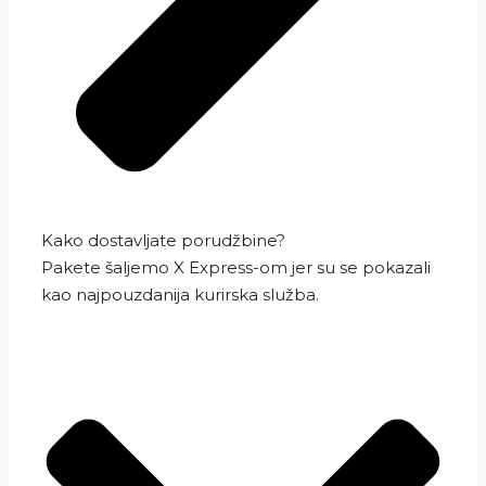
Kako dostavljate porudžbine?
Pakete šaljemo X Express-om jer su se pokazali
kao najpouzdanija kurirska služba.