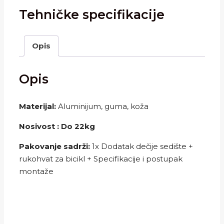
Tehničke specifikacije
Opis
Opis
Materijal:
Aluminijum, guma, koža
Nosivost : Do 22kg
Pakovanje sadrži:
1x Dodatak dečije sedište +
rukohvat za bicikl + Specifikacije i postupak
montaže