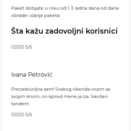
Paket dobijate u roku od 1-3 radna dana od dana
obrade i slanja paketa.
Šta kažu zadovoljni korisnici





5/5
Ivana Petrović
Prezadovoljna sam! Svakog vikenda vozim sa
svojim sinom, on ispred mene ja iza. Savršen
tandem





5/5