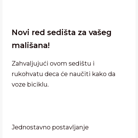
Novi red sedišta za vašeg
mališana!
Zahvaljujući ovom sedištu i
rukohvatu deca će naučiti kako da
voze biciklu.
Jednostavno postavljanje