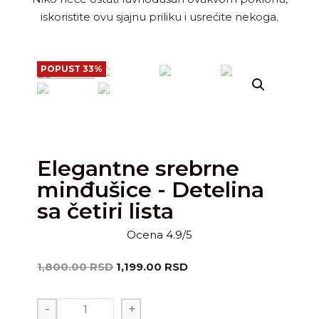
iskoristite ovu sjajnu priliku i usrećite nekoga.
POPUST 33%
Elegantne srebrne
minđušice - Detelina
sa četiri lista
Ocena 4.9/5
1,800.00
RSD
1,199.00
RSD
-
+