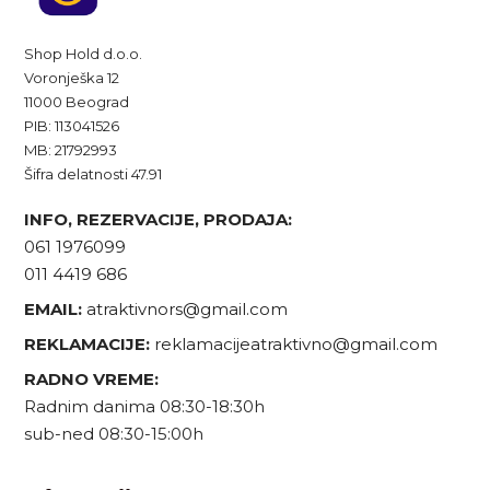
Shop Hold d.o.o.
Voronješka 12
11000 Beograd
PIB: 113041526
MB: 21792993
Šifra delatnosti 47.91
INFO, REZERVACIJE, PRODAJA:
061 1976099
011 4419 686
EMAIL:
atraktivnors@gmail.com
REKLAMACIJE:
reklamacijeatraktivno@gmail.com
RADNO VREME:
Radnim danima 08:30-18:30h
sub-ned 08:30-15:00h