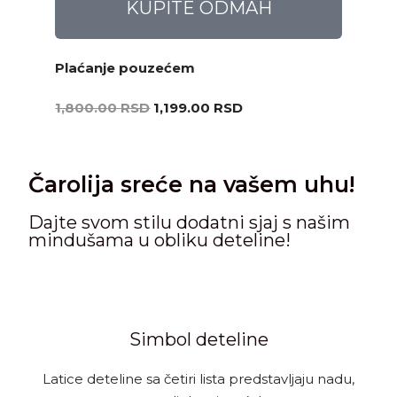
KUPITE ODMAH
Plaćanje pouzećem
1,800.00
RSD
1,199.00
RSD
Čarolija sreće na vašem uhu!
Dajte svom stilu dodatni sjaj s našim
mindušama u obliku deteline!
Simbol deteline
Latice deteline sa četiri lista predstavljaju nadu,