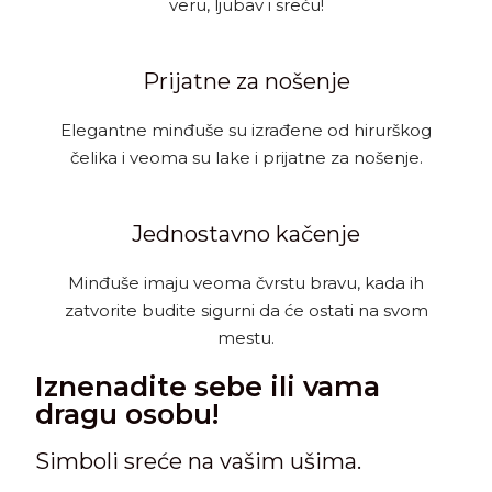
veru, ljubav i sreću!
Prijatne za nošenje
Elegantne minđuše su izrađene od hirurškog
čelika i veoma su lake i prijatne za nošenje.
Jednostavno kačenje
Minđuše imaju veoma čvrstu bravu, kada ih
zatvorite budite sigurni da će ostati na svom
mestu.
Iznenadite sebe ili vama
dragu osobu!
Simboli sreće na vašim ušima.