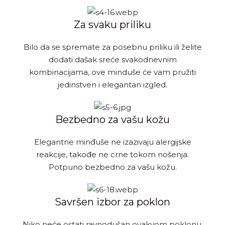
Za svaku priliku
Bilo da se spremate za posebnu priliku ili želite
dodati dašak sreće svakodnevnim
kombinacijama, ove minduše će vam pružiti
jedinstven i elegantan izgled.
Bezbedno za vašu kožu
Elegantne minđuše ne izazivaju alergijske
reakcije, takođe ne crne tokom nošenja.
Potpuno bezbedno za vašu kožu.
Savršen izbor za poklon
Niko neće ostati ravnodušan ovakvom poklonu,