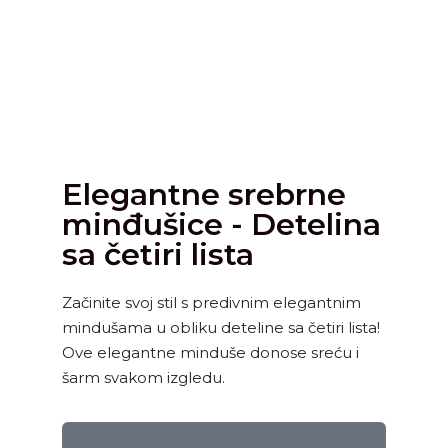
Elegantne srebrne
minđušice - Detelina
sa četiri lista
Začinite svoj stil s predivnim elegantnim
mindušama u obliku deteline sa četiri lista!
Ove elegantne minduše donose sreću i
šarm svakom izgledu.