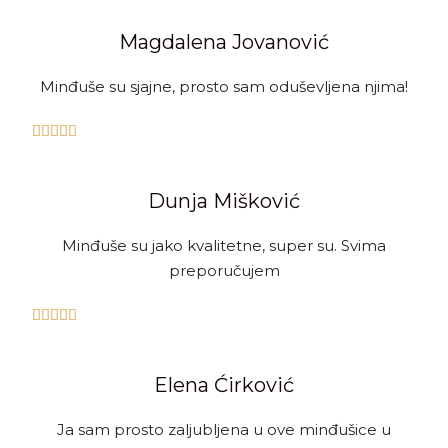
Magdalena Jovanović
Minđuše su sjajne, prosto sam oduševljena njima!





Dunja Mišković
Minđuše su jako kvalitetne, super su. Svima
preporučujem





Elena Ćirković
Ja sam prosto zaljubljena u ove minđušice u