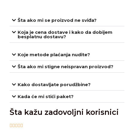
Šta ako mi se proizvod ne sviđa?
Koja je cena dostave i kako da dobijem
besplatnu dostavu?
Koje metode plaćanja nudite?
Šta ako mi stigne neispravan proizvod?
Kako dostavljate porudžbine?
Kada će mi stići paket?
Šta kažu zadovoljni korisnici




