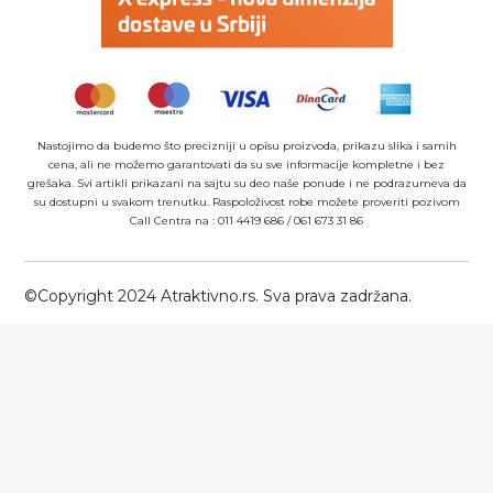
Nastojimo da budemo što precizniji u opisu proizvoda, prikazu slika i samih
cena, ali ne možemo garantovati da su sve informacije kompletne i bez
grešaka. Svi artikli prikazani na sajtu su deo naše ponude i ne podrazumeva da
su dostupni u svakom trenutku. Raspoloživost robe možete proveriti pozivom
Call Centra na :
011 4419 686
/
061 673 31 86
©Copyright 2024 Atraktivno.rs. Sva prava zadržana.