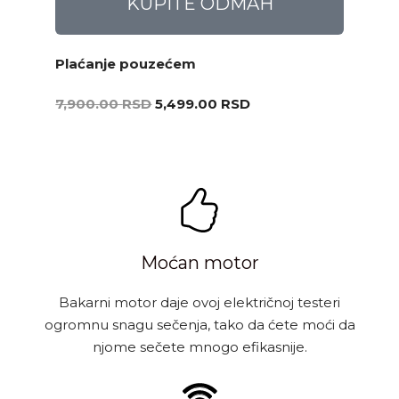
KUPITE ODMAH
Plaćanje pouzećem
7,900.00
RSD
5,499.00
RSD
Moćan motor
Bakarni motor daje ovoj električnoj testeri
ogromnu snagu sečenja, tako da ćete moći da
njome sečete mnogo efikasnije.