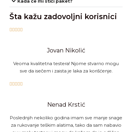
Kada će mi stići paket?
Šta kažu zadovoljni korisnici





Jovan Nikolić
Veoma kvalitetna testera! Njome stvarno mogu
sve da isečem i zaista je laka za korišćenje.





Nenad Krstić
Poslednjih nekoliko godina imam sve manje snage
za rukovanje teškim alatima, tako da sam nabavio