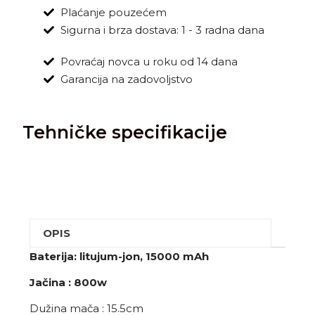
Plaćanje pouzećem
Sigurna i brza dostava: 1 - 3 radna dana
Povraćaj novca u roku od 14 dana
Garancija na zadovoljstvo
Tehničke specifikacije
OPIS
Baterija: litujum-jon,
15000 mAh
Jačina : 800w
Dužina mača : 15.5cm