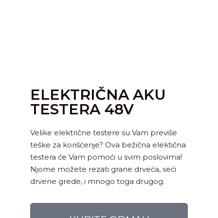
ELEKTRIČNA AKU
TESTERA 48V
Velike električne testere su Vam previše
teške za korišćenje? Ova bežična elektična
testera će Vam pomoći u svim poslovima!
Njome možete rezati grane drveća, seći
drvene grede, i mnogo toga drugog.