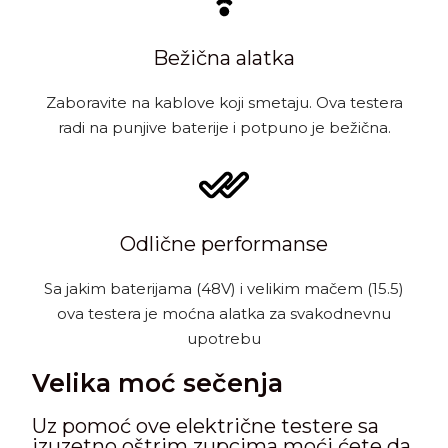
Bežična alatka
Zaboravite na kablove koji smetaju. Ova testera
radi na punjive baterije i potpuno je bežična.
Odlične performanse
Sa jakim baterijama (48V) i velikim mačem (15.5)
ova testera je moćna alatka za svakodnevnu
upotrebu
Velika moć sečenja
Uz pomoć ove električne testere sa
izuzetno oštrim zupcima moći ćete da