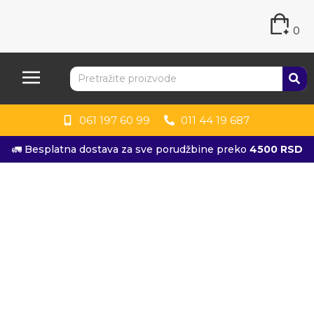
0
061 197 60 99
011 44 19 687
🚛 Besplatna dostava za sve porudžbine preko
4500 RSD