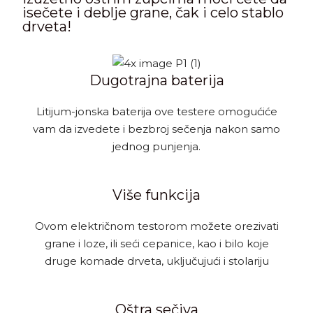
isečete i deblje grane, čak i celo stablo
drveta!
Dugotrajna baterija
Litijum-jonska baterija ove testere omogućiće
vam da izvedete i bezbroj sečenja nakon samo
jednog punjenja.
Više funkcija
Ovom električnom testorom možete orezivati
grane i loze, ili seći cepanice, kao i bilo koje
druge komade drveta, uključujući i stolariju
Oštra sečiva