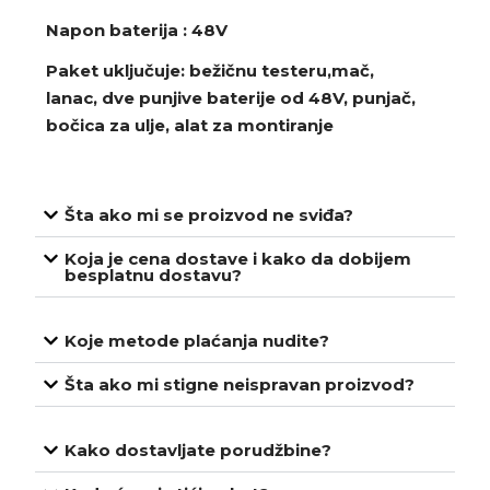
Napon baterija : 48V
Paket uključuje: bežičnu testeru,mač,
lanac, dve punjive baterije od 48V, punjač,
bočica za ulje, ​​alat za montiranje
Šta ako mi se proizvod ne sviđa?
Koja je cena dostave i kako da dobijem
besplatnu dostavu?
Koje metode plaćanja nudite?
Šta ako mi stigne neispravan proizvod?
Kako dostavljate porudžbine?