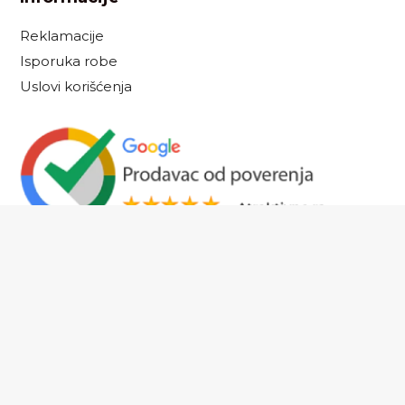
Reklamacije
Isporuka robe
Uslovi korišćenja
Sigurna dostava
Nastojimo da budemo što precizniji u opisu proizvoda, prikazu slika i samih
cena, ali ne možemo garantovati da su sve informacije kompletne i bez
grešaka. Svi artikli prikazani na sajtu su deo naše ponude i ne podrazumeva da