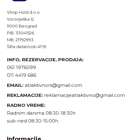
Shop Hold d.o.o.
Voronješka 12
11000 Beograd
PIB: 113041526
MB: 21792993
Šifra delatnosti 47.91
INFO, REZERVACIJE, PRODAJA:
061 1976099
011 4419 686
EMAIL:
atraktivnors@gmail.com
REKLAMACIJE:
reklamacijeatraktivno@gmail.com
RADNO VREME:
Radnim danima 08:30-18:30h
sub-ned 08:30-15:00h
Informacije