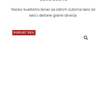
Visoko kvalitetni lanac sa oštrim zubima lako će
iseći i debele grane drveća.
POPUST 30%