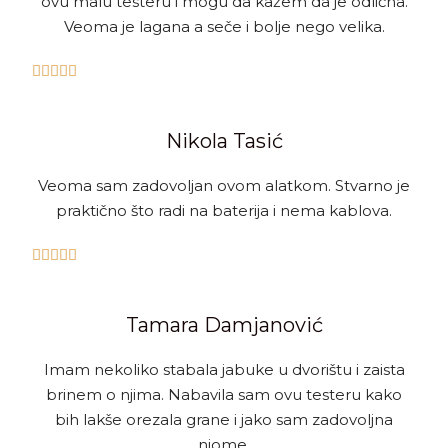
ovu malu testeru i mogu da kažem da je odlična.
Veoma je lagana a seče i bolje nego velika.





Nikola Tasić
Veoma sam zadovoljan ovom alatkom. Stvarno je
praktično što radi na baterija i nema kablova.





Tamara Damjanović
Imam nekoliko stabala jabuke u dvorištu i zaista
brinem o njima. Nabavila sam ovu testeru kako
bih lakše orezala grane i jako sam zadovoljna
njome.