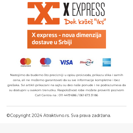
Nastojimo da budemo što precizniji u opisu proizvoda, prikazu slika i samih
cena, ali ne možemo garantovati da su sve informacije kompletne i bez
grešaka. Svi artikli prikazani na sajtu su deo naše ponude i ne podrazumeva da
su dostupni u svakom trenutku. Raspoloživost robe možete proveriti pozivom
Call Centra na :
011 4419 686
/
061 673 31 86
©Copyright 2024 Atraktivno.rs. Sva prava zadržana.