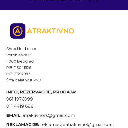
Shop Hold d.o.o.
Voronješka 12
11000 Beograd
PIB: 113041526
MB: 21792993
Šifra delatnosti 47.91
INFO, REZERVACIJE, PRODAJA:
061 1976099
011 4419 686
EMAIL:
atraktivnors@gmail.com
REKLAMACIJE:
reklamacijeatraktivno@gmail.com