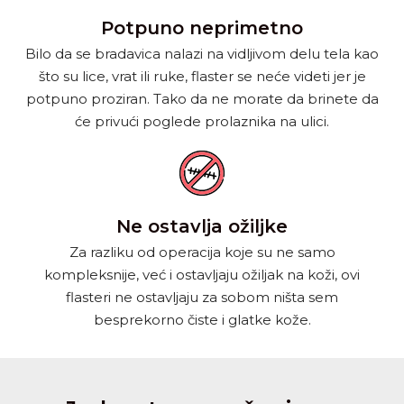
Potpuno neprimetno
Bilo da se bradavica nalazi na vidljivom delu tela kao
što su lice, vrat ili ruke, flaster se neće videti jer je
potpuno proziran. Tako da ne morate da brinete da
će privući poglede prolaznika na ulici.
Ne ostavlja ožiljke
Za razliku od operacija koje su ne samo
kompleksnije, već i ostavljaju ožiljak na koži, ovi
flasteri ne ostavljaju za sobom ništa sem
besprekorno čiste i glatke kože.