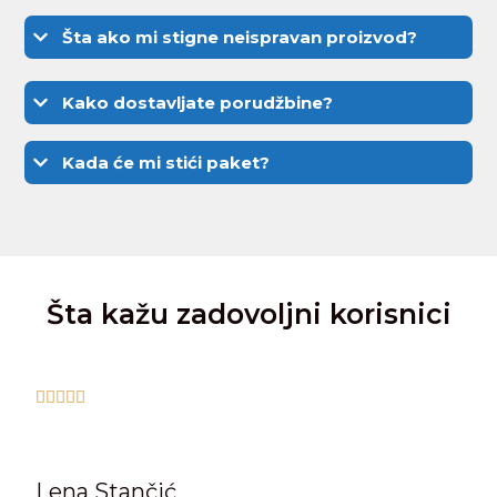
Šta ako mi stigne neispravan proizvod?
Kako dostavljate porudžbine?
Kada će mi stići paket?
Šta kažu zadovoljni korisnici





Lena Stančić