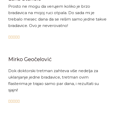
Prosto ne mogu da verujem koliko je brzo
bradavica na mojoj ruci otpala. Do sada mi je
trebalo mesec dana da se rešim samo jedne takve
bradavice. Ovo je neverovatno!





Mirko Geočelović
Dok doktorski tretman zahteva više nedelja za
uklanjanje jedne bradavice, tretman ovim
flasterima je trajao samo par dana, i rezultati su
sjajni!




