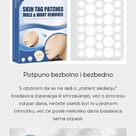
Potpuno bezbolno i bezbedno
S obzirom da se ne radi o ,,instant skidanju”
bradavica (operacija ili smrzavanje), već o procesu
od par dana, nećete osetiti bol ni u jednom
trenutku, već će posle nekoliko dana bradavica
sama otpasti.