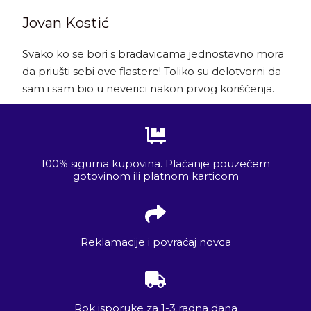
Jovan Kostić
Svako ko se bori s bradavicama jednostavno mora
da priušti sebi ove flastere! Toliko su delotvorni da
sam i sam bio u neverici nakon prvog korišćenja.
100% sigurna kupovina. Plaćanje pouzećem
gotovinom ili platnom karticom
Reklamacije i povraćaj novca
Rok isporuke za 1-3 radna dana