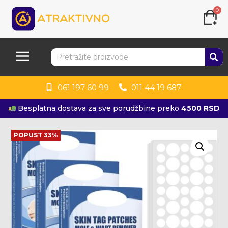
0
061 197 60 99
011 44 19 687
Besplatna dostava za sve porudžbine preko
4500 RSD
KUPITE ODMAH
POPUST 33%