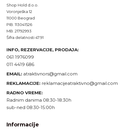
Shop Hold d.o.o.
Voronješka 12
11000 Beograd
PIB: 113041526
MB: 21792993
Šifra delatnosti 47.91
INFO, REZERVACIJE, PRODAJA:
061 1976099
011 4419 686
EMAIL:
atraktivnors@gmail.com
REKLAMACIJE:
reklamacijeatraktivno@gmail.com
RADNO VREME:
Radnim danima 08:30-18:30h
sub-ned 08:30-15:00h
Informacije