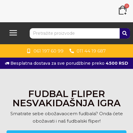
0
061 197 60 99
011 44 19 687
🚛 Besplatna dostava za sve porudžbine preko
4500 RSD
FUDBAL FLIPER
NESVAKIDAŠNJA IGRA
Smatrate sebe obožavaocem fudbala? Onda ćete
obožavati i naš fudbalski fliper!