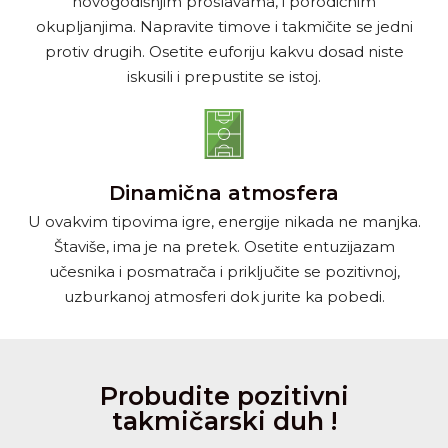
novogodišnjim proslavama, i porodičnim
okupljanjima. Napravite timove i takmičite se jedni
protiv drugih. Osetite euforiju kakvu dosad niste
iskusili i prepustite se istoj.
Dinamična atmosfera
U ovakvim tipovima igre, energije nikada ne manjka.
Štaviše, ima je na pretek. Osetite entuzijazam
učesnika i posmatrača i priključite se pozitivnoj,
uzburkanoj atmosferi dok jurite ka pobedi.
Probudite pozitivni
takmičarski duh !