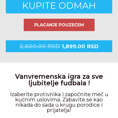
KUPITE ODMAH
PLAĆANJE POUZEĆEM
2,600.00
RSD
1,899.00
RSD
Vanvremenska igra za sve
ljubitelje fudbala !
Izaberite protivnika i započnite meč u
kućnim uslovima. Zabavite se kao
nikada do sada u krugu porodice i
prijatelja!