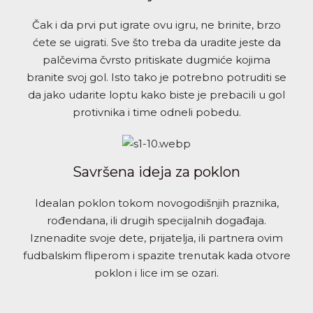
Čak i da prvi put igrate ovu igru, ne brinite, brzo
ćete se uigrati. Sve što treba da uradite jeste da
palčevima čvrsto pritiskate dugmiće kojima
branite svoj gol. Isto tako je potrebno potruditi se
da jako udarite loptu kako biste je prebacili u gol
protivnika i time odneli pobedu.
Savršena ideja za poklon
Idealan poklon tokom novogodišnjih praznika,
rođendana, ili drugih specijalnih događaja.
Iznenadite svoje dete, prijatelja, ili partnera ovim
fudbalskim fliperom i spazite trenutak kada otvore
poklon i lice im se ozari.