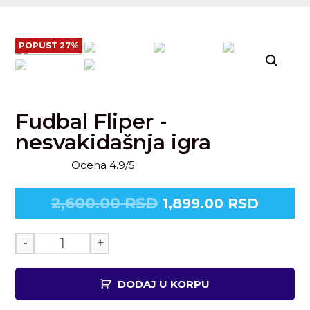
POPUST 27%
Fudbal Fliper -
nesvakidašnja igra
Ocena 4.9/5
2,600.00
RSD
1,899.00
RSD
-
+
DODAJ U KORPU