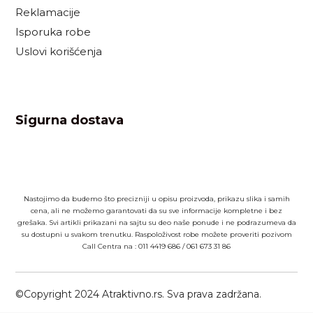
Reklamacije
Isporuka robe
Uslovi korišćenja
Sigurna dostava
Nastojimo da budemo što precizniji u opisu proizvoda, prikazu slika i samih
cena, ali ne možemo garantovati da su sve informacije kompletne i bez
grešaka. Svi artikli prikazani na sajtu su deo naše ponude i ne podrazumeva da
su dostupni u svakom trenutku. Raspoloživost robe možete proveriti pozivom
Call Centra na :
011 4419 686
/
061 673 31 86
©Copyright 2024 Atraktivno.rs. Sva prava zadržana.