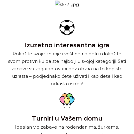
Izuzetno interesantna igra
Pokažite svoje znanje i veštine na delu i dokažite
svom protivniku da ste najbolji u svojoj kategoriji. Sati
zabave su zagarantovani bez obzira na to kog ste
uzrasta – podjednako ćete uživati i kao dete i kao
odrasla osoba!
Turniri u Vašem domu
Idealan vid zabave na rođendanima, žurkama,