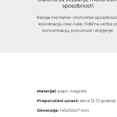
sposobnosti
Razvija mentalne i motoričke sposobnost
koordinaciju oka i ruke. Odlična vežba z
koncentraciju, preciznost i strpljenje.
Materijal:
papir, magneti
Preporučeni uzrast:
deca (3-12 godina)
Dimenzije:
145x100x7 mm