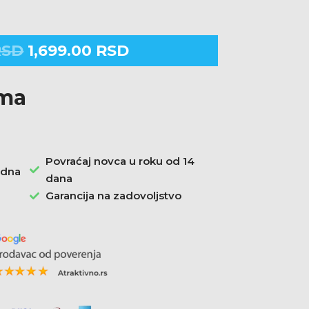
RSD
1,699.00
RSD
ama
Povraćaj novca u roku od 14
radna
dana
Garancija na zadovoljstvo