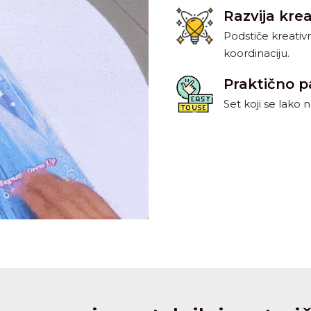
Razvija kre
Podstiče kreativn
koordinaciju.
Praktično 
Set koji se lako 