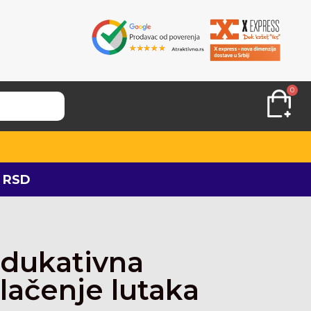
0
 RSD
dukativna
lačenje lutaka