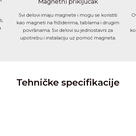
Magnetni priključak
Svi delovi imaju magnete i mogu se koristiti
Ov
i,
kao magneti na frižiderima, tablama i drugim
a
površinama. Svi delovi su jednostavni za
ko
upotrebu i instalaciju uz pomoć magneta.
Tehničke specifikacije