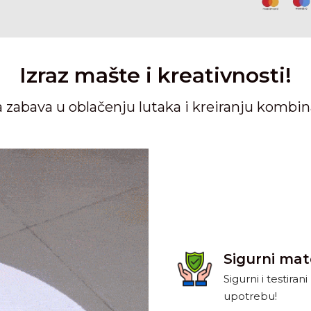
Izraz mašte i kreativnosti!
zabava u oblačenju lutaka i kreiranju kombin
Sigurni mate
Sigurni i testira
upotrebu!