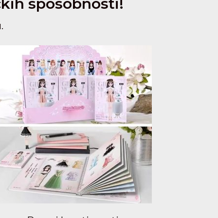
čkih sposobnosti!
.