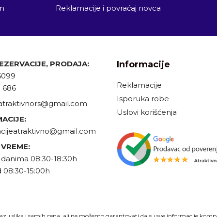
em
Reklamacije i povraćaj novca
REZERVACIJE, PRODAJA:
Informacije
6099
Reklamacije
9 686
Isporuka robe
atraktivnors@gmail.com
Uslovi korišćenja
ACIJE:
cijeatraktivno@gmail.com
 VREME:
danima 08:30-18:30h
 08:30-15:00h
zu slika i samih cena, ali ne možemo garantovati da su sve informacije komplet