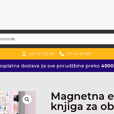
061 197 60 99
011 44 19 687
splatna dostava za sve porudžbine preko
4500
Magnetna e
knjiga za ob