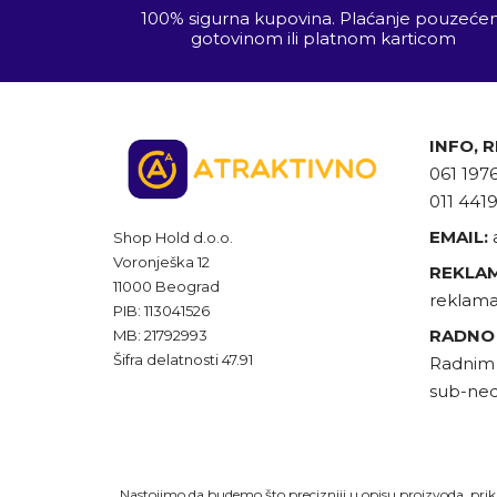
100% sigurna kupovina. Plaćanje pouzeć
gotovinom ili platnom karticom
INFO, 
061 197
011 441
EMAIL:
Shop Hold d.o.o.
Voronješka 12
REKLAM
11000 Beograd
reklama
PIB: 113041526
RADNO
MB: 21792993
Šifra delatnosti 47.91
Radnim 
sub-ned
Nastojimo da budemo što precizniji u opisu proizvoda, prika