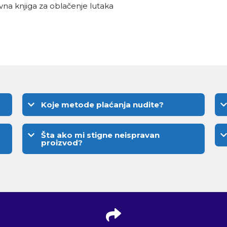
na knjiga za oblačenje lutaka
Koje metode plaćanja nudite?
Šta ako mi stigne neispravan
proizvod?