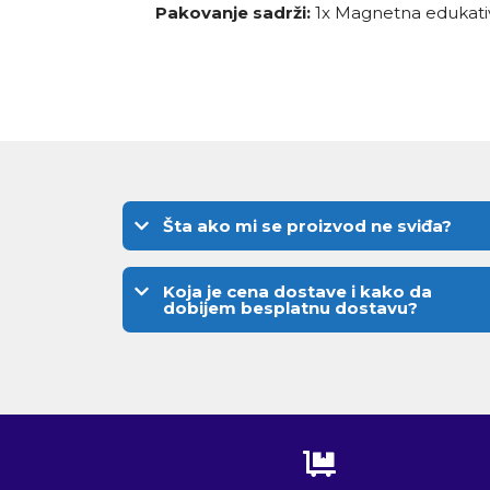
Pakovanje sadrži:
1x Magnetna edukativ
Šta ako mi se proizvod ne sviđa?
Koja je cena dostave i kako da
dobijem besplatnu dostavu?