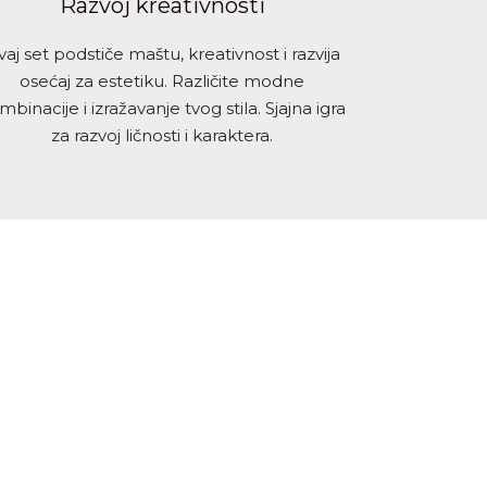
Razvoj kreativnosti
aj set podstiče maštu, kreativnost i razvija
osećaj za estetiku. Različite modne
mbinacije i izražavanje tvog stila. Sjajna igra
za razvoj ličnosti i karaktera.