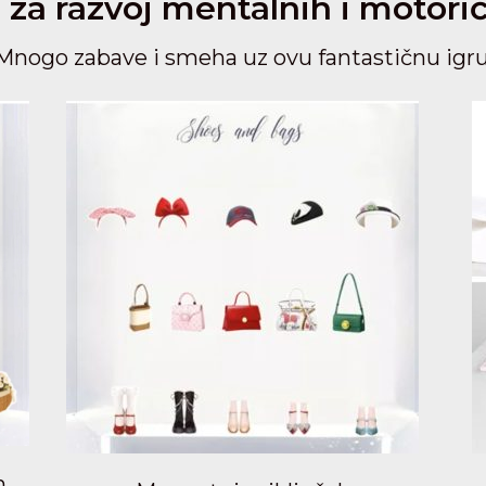
a za razvoj mentalnih i motori
Mnogo zabave i smeha uz ovu fantastičnu igru
h