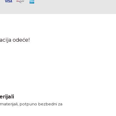
acija odeće!
rijali
ni materijali, potpuno bezbedni za