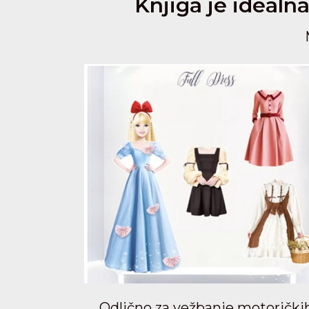
Knjiga je idealn
Odlično za vežbanje motorički