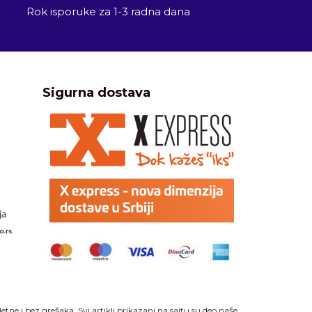
Rok isporuke za 1-3 radna dana
Sigurna dostava
ne i bez grešaka. Svi artikli prikazani na sajtu su deo naše