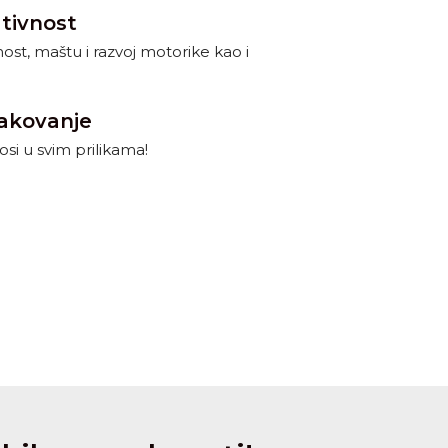
ativnost
ost, maštu i razvoj motorike kao i
pakovanje
nosi u svim prilikama!