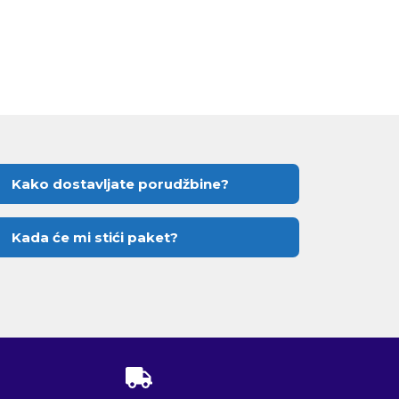
Kako dostavljate porudžbine?
Kada će mi stići paket?