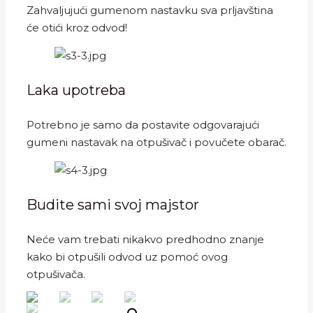
Zahvaljujući gumenom nastavku sva prljavština
će otići kroz odvod!
Laka upotreba
Potrebno je samo da postavite odgovarajući
gumeni nastavak na otpušivač i povučete obarač.
Budite sami svoj majstor
Neće vam trebati nikakvo predhodno znanje
kako bi otpušili odvod uz pomoć ovog
otpušivača.