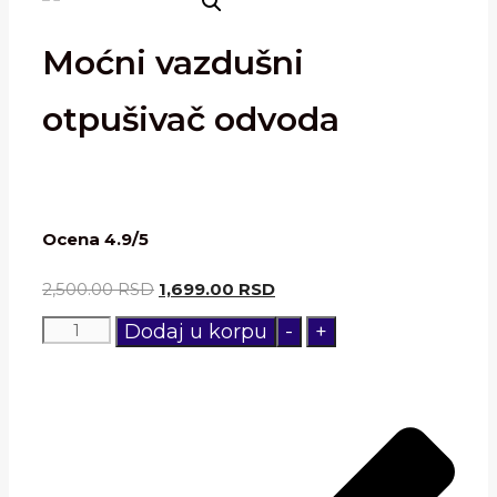
Moćni vazdušni
otpušivač odvoda
Ocena 4.9/5
2,500.00
RSD
1,699.00
RSD
Moćni
Dodaj u korpu
-
+
vazdušni
otpušivač
odvoda
količina