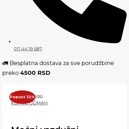
011 44 19 687
🚛 Besplatna dostava za sve porudžbine
preko
4500 RSD
Popust 32%
KUPITE ODMAH