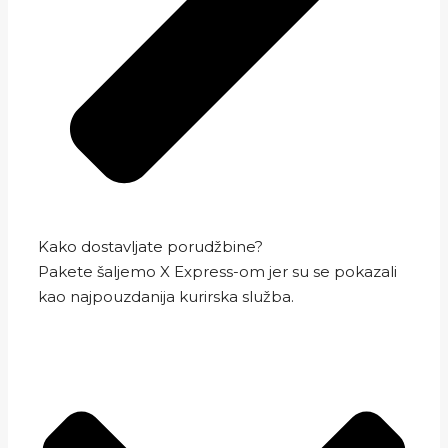
Kako dostavljate porudžbine?
Pakete šaljemo X Express-om jer su se pokazali
kao najpouzdanija kurirska služba.