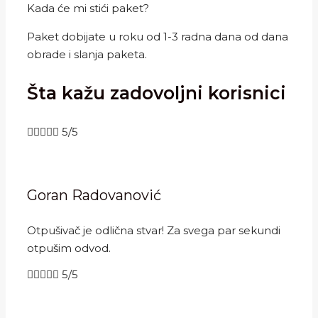
Kada će mi stići paket?
Paket dobijate u roku od 1-3 radna dana od dana
obrade i slanja paketa.
Šta kažu zadovoljni korisnici





5/5
Goran Radovanović
Otpušivač je odlična stvar! Za svega par sekundi
otpušim odvod.





5/5