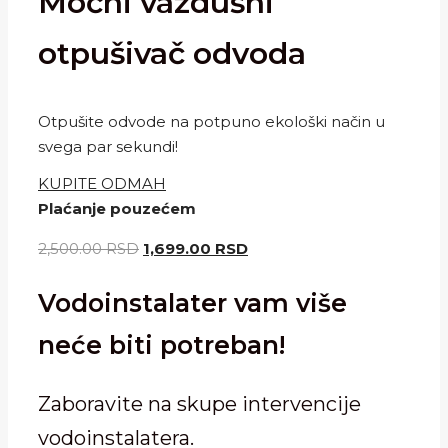
Moćni vazdušni
otpušivač odvoda
Otpušite odvode na potpuno ekološki način u
svega par sekundi!
KUPITE ODMAH
Plaćanje pouzećem
2,500.00
RSD
1,699.00
RSD
Vodoinstalater vam više
neće biti potreban!
Zaboravite na skupe intervencije
vodoinstalatera.