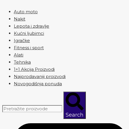
Auto moto
Nakit
Lepota i zdravlje
Kućni ljubimci
Igračke
Fitness i sport
Alati
Tehnika
1+1 Akcija Proizvodi
Najprodavaniji proizvodi
Novogodišnja ponuda
Search