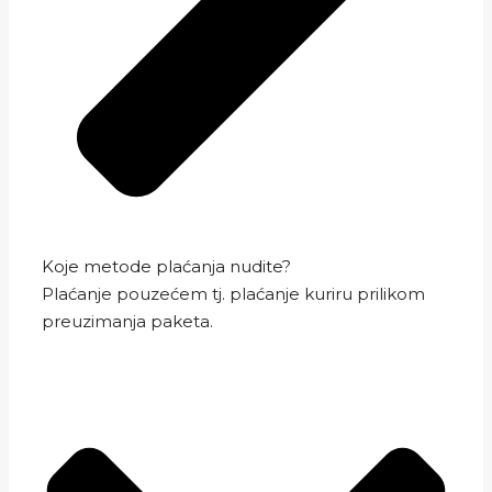
Koje metode plaćanja nudite?
Plaćanje pouzećem tj. plaćanje kuriru prilikom
preuzimanja paketa.