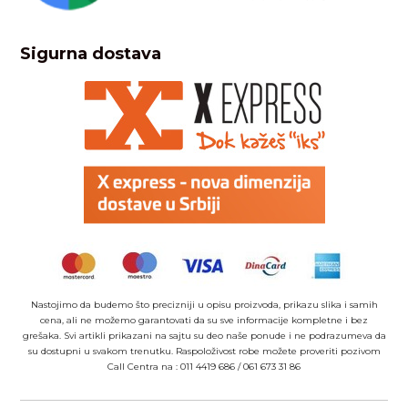
Sigurna dostava
Nastojimo da budemo što precizniji u opisu proizvoda, prikazu slika i samih
cena, ali ne možemo garantovati da su sve informacije kompletne i bez
grešaka. Svi artikli prikazani na sajtu su deo naše ponude i ne podrazumeva da
su dostupni u svakom trenutku. Raspoloživost robe možete proveriti pozivom
Call Centra na :
011 4419 686
/
061 673 31 86