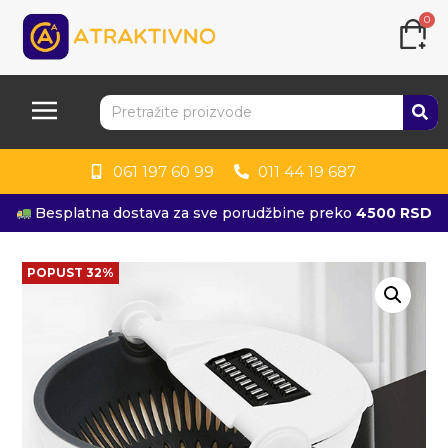
0
061 197 60 99
011 44 19 687
Besplatna dostava za sve porudžbine preko
4500 RSD
POPUST 32%