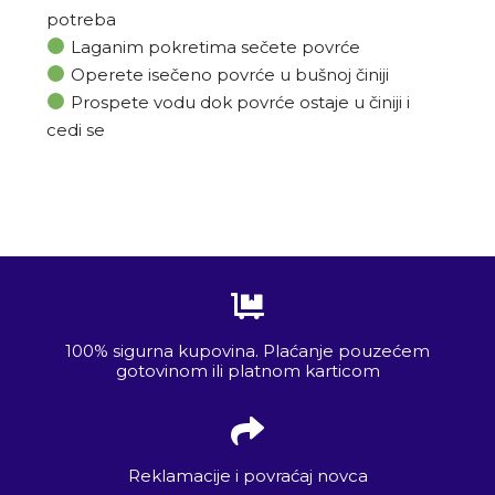
potreba
Laganim pokretima sečete povrće
Operete isečeno povrće u bušnoj činiji
Prospete vodu dok povrće ostaje u činiji i
cedi se
100% sigurna kupovina. Plaćanje pouzećem
gotovinom ili platnom karticom
Reklamacije i povraćaj novca