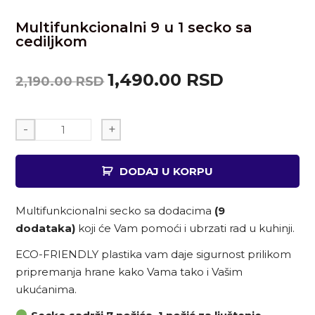
Multifunkcionalni 9 u 1 secko sa
cediljkom
1,490.00
RSD
2,190.00
RSD
-
+
DODAJ U KORPU
Multifunkcionalni secko sa dodacima
(9
dodataka)
koji će Vam pomoći i ubrzati rad u kuhinji.
ECO-FRIENDLY plastika vam daje sigurnost prilikom
pripremanja hrane kako Vama tako i Vašim
ukućanima.