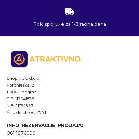
Rok isporuke za 1-3 radna dana
Shop Hold d.o.o.
Voronješka 12
11000 Beograd
PIB: 113041526
MB: 21792993
Šifra delatnosti 47.91
INFO, REZERVACIJE, PRODAJA:
061 1976099