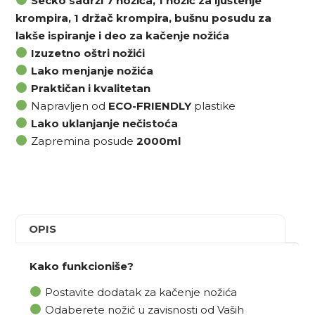
Secko sadrži 7 nožića, 1 nožić za ljuštenje
krompira, 1 držač krompira, bušnu posudu za
lakše ispiranje i deo za kačenje nožića
Izuzetno oštri nožići
Lako menjanje nožića
Praktičan i kvalitetan
Napravljen od
ECO-FRIENDLY
plastike
Lako uklanjanje nečistoća
Zapremina posude
2000ml
OPIS
Kako funkcioniše?
Postavite dodatak za kačenje nožića
Odaberete nožić u zavisnosti od Vaših