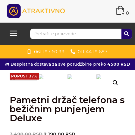
0
061 197 60 99
011 44 19 687
🚛 Besplatna dostava za sve porudžbine preko
4500 RSD
POPUST 37%
Pametni držač telefona s
bežičnim punjenjem
Deluxe
3,490.00
RSD
2,190.00
RSD