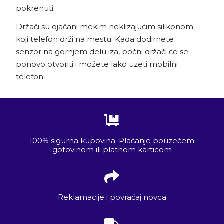
pokrenuti.
Držači su ojačani mekim neklizajućim silikonom
koji telefon drži na mestu. Kada dodirnete
senzor na gornjem delu iza, bočni držači će se
ponovo otvoriti i možete lako uzeti mobilni
telefon.
100% sigurna kupovina. Plaćanje pouzećem
gotovinom ili platnom karticom
Reklamacije i povraćaj novca