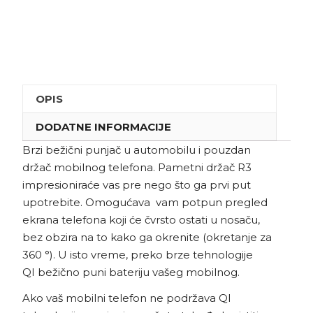
OPIS
DODATNE INFORMACIJE
Brzi bežični punjač u automobilu i pouzdan
držač mobilnog telefona. Pametni držač R3
impresioniraće vas pre nego što ga prvi put
upotrebite. Omogućava vam potpun pregled
ekrana telefona koji će čvrsto ostati u nosaču,
bez obzira na to kako ga okrenite (okretanje za
360 °). U isto vreme, preko brze tehnologije
QI bežično puni bateriju vašeg mobilnog.
Ako vaš mobilni telefon ne podržava QI