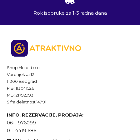
Rok isporuke za 1-3 radna dana
Shop Hold d.o.o.
Voronješka 12
11000 Beograd
PIB: 113041526
MB: 21792993
Šifra delatnosti 47.91
INFO, REZERVACIJE, PRODAJA:
061 1976099
011 4419 686