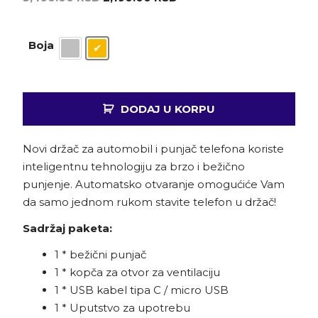
Boja
DODAJ U KORPU
Novi držač za automobil i punjač telefona koriste
inteligentnu tehnologiju za brzo i bežično
punjenje. Automatsko otvaranje omogućiće Vam
da samo jednom rukom stavite telefon u držač!
Sadržaj paketa:
1 * bežični punjač
1 * kopča za otvor za ventilaciju
1 * USB kabel tipa C / micro USB
1 * Uputstvo za upotrebu