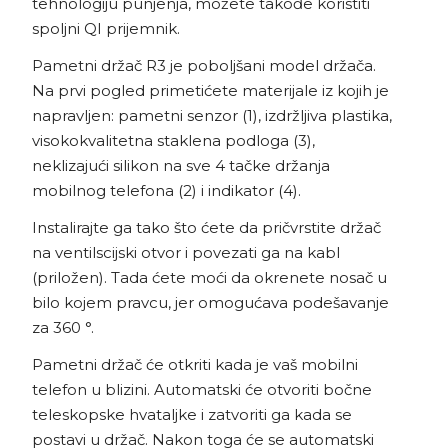
tehnologiju punjenja, možete takođe koristiti
spoljni QI prijemnik.
Pametni držač R3 je poboljšani model držača.
Na prvi pogled primetićete materijale iz kojih je
napravljen: pametni senzor (1), izdržljiva plastika,
visokokvalitetna staklena podloga (3),
neklizajući silikon na sve 4 tačke držanja
mobilnog telefona (2) i indikator (4).
Instalirajte ga tako što ćete da pričvrstite držač
na ventilscijski otvor i povezati ga na kabl
(priložen). Tada ćete moći da okrenete nosač u
bilo kojem pravcu, jer omogućava podešavanje
za 360 °.
Pametni držač će otkriti kada je vaš mobilni
telefon u blizini. Automatski će otvoriti bočne
teleskopske hvataljke i zatvoriti ga kada se
postavi u držač. Nakon toga će se automatski