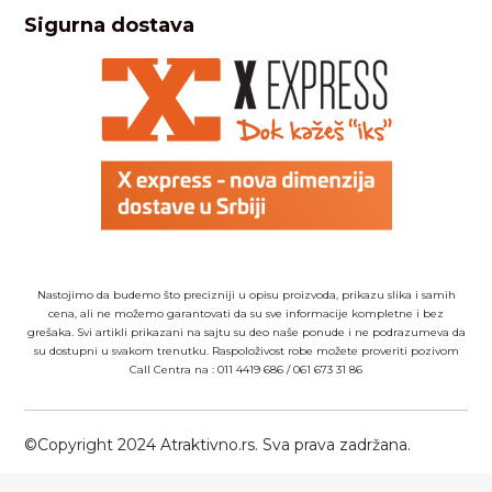
Sigurna dostava
Nastojimo da budemo što precizniji u opisu proizvoda, prikazu slika i samih
cena, ali ne možemo garantovati da su sve informacije kompletne i bez
grešaka. Svi artikli prikazani na sajtu su deo naše ponude i ne podrazumeva da
su dostupni u svakom trenutku. Raspoloživost robe možete proveriti pozivom
Call Centra na :
011 4419 686
/
061 673 31 86
©Copyright 2024 Atraktivno.rs. Sva prava zadržana.