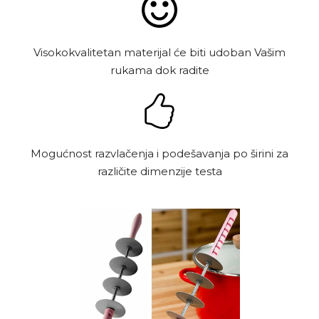
Visokokvalitetan materijal će biti udoban Vašim
rukama dok radite
Mogućnost razvlačenja i podešavanja po širini za
različite dimenzije testa