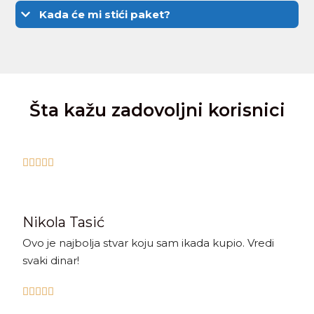
Kada će mi stići paket?
Šta kažu zadovoljni korisnici





Nikola Tasić
Ovo je najbolja stvar koju sam ikada kupio. Vredi
svaki dinar!




