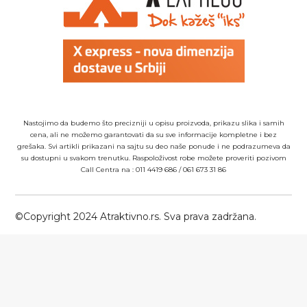
Nastojimo da budemo što precizniji u opisu proizvoda, prikazu slika i samih
cena, ali ne možemo garantovati da su sve informacije kompletne i bez
grešaka. Svi artikli prikazani na sajtu su deo naše ponude i ne podrazumeva da
su dostupni u svakom trenutku. Raspoloživost robe možete proveriti pozivom
Call Centra na :
011 4419 686
/
061 673 31 86
©Copyright 2024 Atraktivno.rs. Sva prava zadržana.