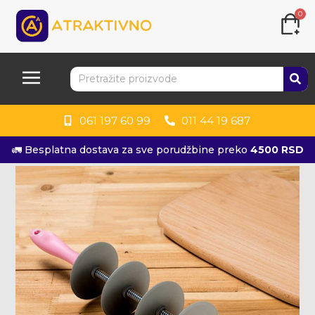
0
061 197 60 99
011 44 19 687
🚛 Besplatna dostava za sve porudžbine preko
4500 RSD
KUPITE ODMAH