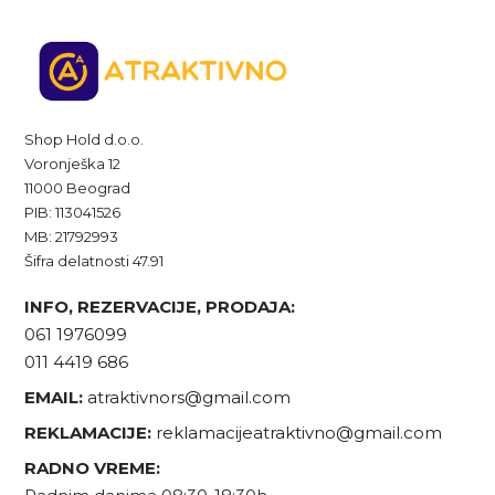
Shop Hold d.o.o.
Voronješka 12
11000 Beograd
PIB: 113041526
MB: 21792993
Šifra delatnosti 47.91
INFO, REZERVACIJE, PRODAJA:
061 1976099
011 4419 686
EMAIL:
atraktivnors@gmail.com
REKLAMACIJE:
reklamacijeatraktivno@gmail.com
RADNO VREME: