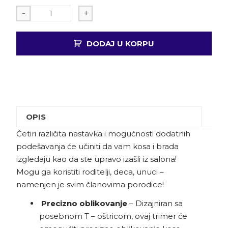
-
+
DODAJ U KORPU
OPIS
Četiri različita nastavka i mogućnosti dodatnih
podešavanja će učiniti da vam kosa i brada
izgledaju kao da ste upravo izašli iz salona!
Mogu ga koristiti roditelji, deca, unuci –
namenjen je svim članovima porodice!
Precizno oblikovanje
– Dizajniran sa
posebnom T – oštricom, ovaj trimer će