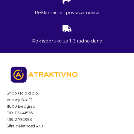
Reklamacije i povraćaj novca
Rok isporuke za 1-3 radna dana
Shop Hold d.o.o.
Voronješka 12
11000 Beograd
PIB: 113041526
MB: 21792993
Šifra delatnosti 47.91