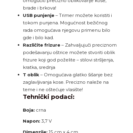
omogućiti precizno oblikovanje kose,
brade i brkova!
USB punjenje
– Trimer možete koristiti i
tokom punjena. Mogućnost bežičnog
rada omogućava njegovu primenu bilo
gde i bilo kad.
Različite frizure
– Zahvaljujuči preciznom
podešavanju oštrice možete stvoriti oblik
frizure koji god poželite – stilovi stršljenja,
kratka, srednja
T oblik
– Omogućava glatko šišanje bez
zaglavljivanja kose. Precizno naleže na
teme i ne oštećuje vlasište!
Tehnički podaci:
Boja:
crna
Napon:
3,7 V
Dimenzije:
15 cm x 4 cm