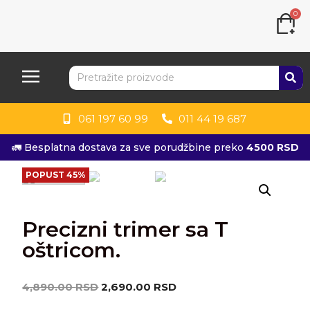
0
061 197 60 99
011 44 19 687
🚛 Besplatna dostava za sve porudžbine preko
4500 RSD
POPUST 45%
Precizni trimer sa T
oštricom.
4,890.00
RSD
2,690.00
RSD