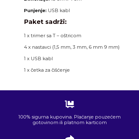
Punjenje:
USB kabl
Paket sadrži:
1 x trimer sa T – oštricom
4 x nastavci (1,5 mm, 3 mm, 6 mm 9 mm)
1 x USB kabl
1 x četka za čišćenje
100% sigurna kupovina. Plaćanje pouzećem
gotovinom ili platnom karticom