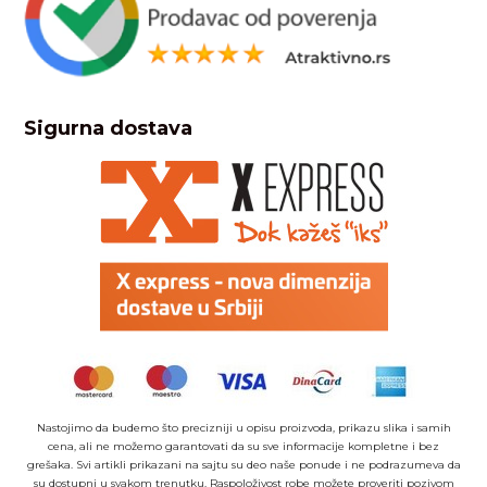
Sigurna dostava
Nastojimo da budemo što precizniji u opisu proizvoda, prikazu slika i samih
cena, ali ne možemo garantovati da su sve informacije kompletne i bez
grešaka. Svi artikli prikazani na sajtu su deo naše ponude i ne podrazumeva da
su dostupni u svakom trenutku. Raspoloživost robe možete proveriti pozivom