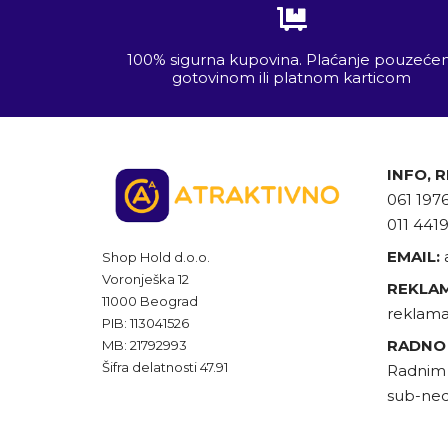
100% sigurna kupovina. Plaćanje pouzeć
gotovinom ili platnom karticom
INFO, 
061 197
011 441
EMAIL:
Shop Hold d.o.o.
Voronješka 12
REKLAM
11000 Beograd
reklama
PIB: 113041526
RADNO
MB: 21792993
Šifra delatnosti 47.91
Radnim 
sub-ned