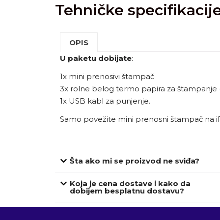
Tehničke specifikacij
OPIS
U paketu dobijate
:
1x mini prenosivi štampač
3x rolne belog termo papira za štampanje 
1x USB kabl za punjenje.
Samo povežite mini prenosni štampač na iPri
Šta ako mi se proizvod ne sviđa?
Koja je cena dostave i kako da
dobijem besplatnu dostavu?