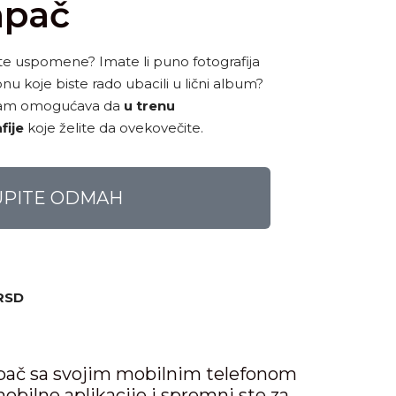
mpač
avate uspomene? Imate li puno fotografija
 koje biste rado ubacili u lični album?
 Vam omogućava da
u trenu
fije
koje želite da ovekovečite.
UPITE ODMAH
RSD
pač sa svojim mobilnim telefonom
bilne aplikacije i spremni ste za