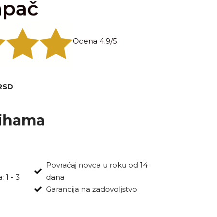
mpač
Ocena 4.9/5
RSD
lihama
Povraćaj novca u roku od 14
 1 - 3
dana
Garancija na zadovoljstvo