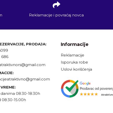
em
Reklamacije i povraćaj novca
REZERVACIJE, PRODAJA:
Informacije
6099
Reklamacije
9 686
Isporuka robe
atraktivnors@gmail.com
Uslovi korišćenja
ACIJE:
cijeatraktivno@gmail.com
 VREME:
danima 08:30-18:30h
 08:30-15:00h