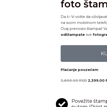
foto šta
Da li i Vi volite da oživlj
na svom mobilnom telefonu
Ovaj prenosivi štampač
odštampate
sve
fotogra
K
Plaćanje pouzećem
3,600.00
RSD
2,399.00
Povežite štam
putem iPrint mo