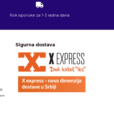
Rok isporuke za 1-3 radna dana
Sigurna dostava