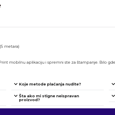
e
(5 metara)
nt mobilnu aplikaciju i spremni ste za štampanje. Bilo gde 
Koje metode plaćanja nudite?
Šta ako mi stigne neispravan
proizvod?