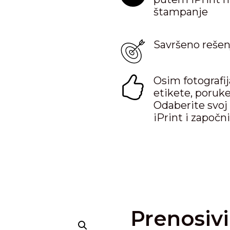
štampanje
Savršeno rešenj
Osim fotografij
etikete, poruke
Odaberite svoj 
iPrint i započn
Prenosiv