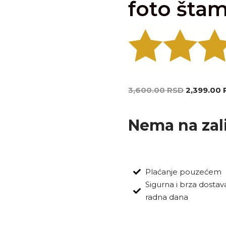
foto šta
3,600.00
RSD
2,399.00
Nema na za
Plaćanje pouzećem
Sigurna i brza dostava:
radna dana