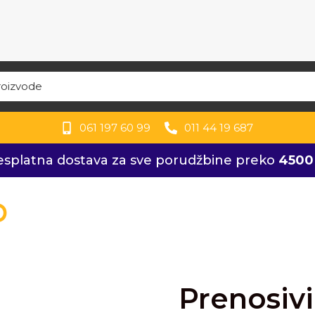
061 197 60 99
011 44 19 687
esplatna dostava za sve porudžbine preko
4500
Prenosiv