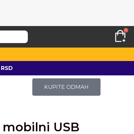
0
 RSD
KUPITE ODMAH
i mobilni USB