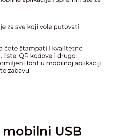
e za sve koji vole putovati
a ćete štampati i kvalitetne
, liste, QR kodove i drugo.
omiljeni font u mobilnoj aplikaciji
ite zabavu
i mobilni USB