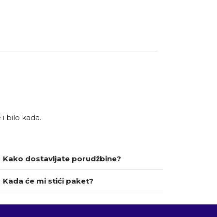
i bilo kada.
Kako dostavljate porudžbine?
Kada će mi stići paket?