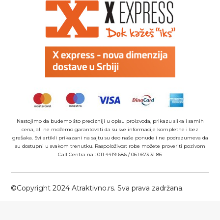
Nastojimo da budemo što precizniji u opisu proizvoda, prikazu slika i samih
cena, ali ne možemo garantovati da su sve informacije kompletne i bez
grešaka. Svi artikli prikazani na sajtu su deo naše ponude i ne podrazumeva da
su dostupni u svakom trenutku. Raspoloživost robe možete proveriti pozivom
Call Centra na :
011 4419 686
/
061 673 31 86
©Copyright 2024 Atraktivno.rs. Sva prava zadržana.