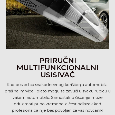
PRIRUČNI
MULTIFUNKCIONALNI
USISIVAČ
Kao posledica svakodnevnog korišćenja automobila,
prašina, mrvice i blato mogu se zavući u svaku rupicu u
vašem automobilu. Samostalno čišćenje može
oduzimati puno vremena, a čest odlazak kod
profesionalca nije baš povoljan za vaš novčanik!