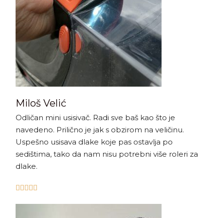
Miloš Velić
Odličan mini usisivač. Radi sve baš kao što je
navedeno. Prilično je jak s obzirom na veličinu.
Uspešno usisava dlake koje pas ostavlja po
sedištima, tako da nam nisu potrebni više roleri za
dlake.




