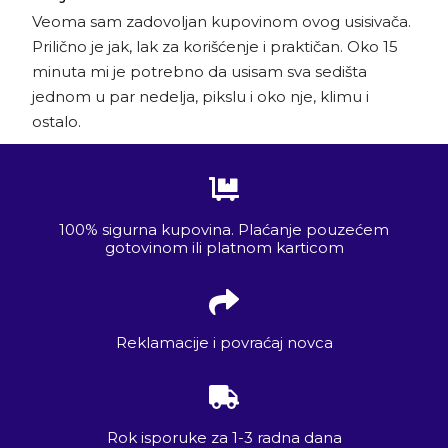
Veoma sam zadovoljan kupovinom ovog usisivača.
Prilično je jak, lak za korišćenje i praktičan. Oko 15
minuta mi je potrebno da usisam sva sedišta
jednom u par nedelja, pikslu i oko nje, klimu i
ostalo.
100% sigurna kupovina. Plaćanje pouzećem
gotovinom ili platnom karticom
Reklamacije i povraćaj novca
Rok isporuke za 1-3 radna dana