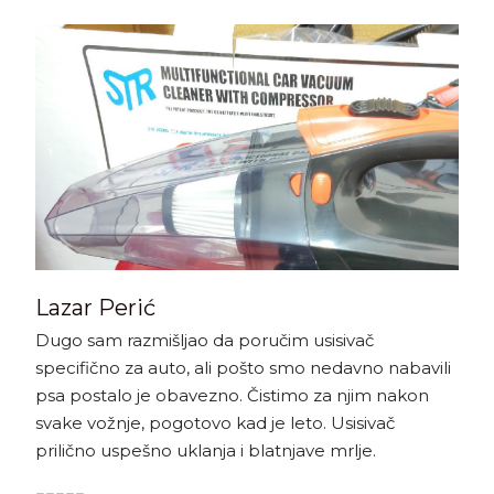
Lazar Perić
Dugo sam razmišljao da poručim usisivač
specifično za auto, ali pošto smo nedavno nabavili
psa postalo je obavezno. Čistimo za njim nakon
svake vožnje, pogotovo kad je leto. Usisivač
prilično uspešno uklanja i blatnjave mrlje.