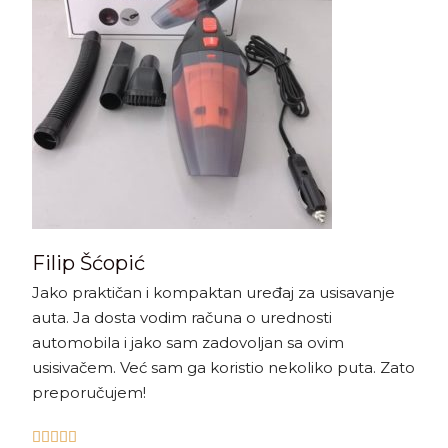
Filip Šćopić
Jako praktičan i kompaktan uređaj za usisavanje
auta. Ja dosta vodim računa o urednosti
automobila i jako sam zadovoljan sa ovim
usisivačem. Već sam ga koristio nekoliko puta. Zato
preporučujem!




