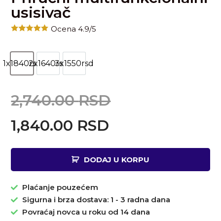
usisivač
Ocena 4.9/5
1x1840rsd
2x1640rsd
3x1550rsd
2,740.00
RSD
1,840.00
RSD
DODAJ U KORPU
Plaćanje pouzećem
Sigurna i brza dostava: 1 - 3 radna dana
Povraćaj novca u roku od 14 dana