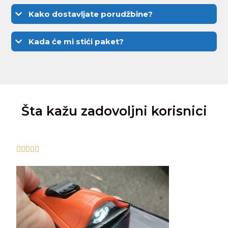
Kako dostavljate porudžbine?
Kada će mi stići paket?
Šta kažu zadovoljni korisnici




