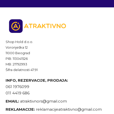
Shop Hold d.o.o.
Voronješka 12
11000 Beograd
PIB: 113041526
MB: 21792993
Šifra delatnosti 47.91
INFO, REZERVACIJE, PRODAJA:
061 1976099
011 4419 686
EMAIL:
atraktivnors@gmail.com
REKLAMACIJE:
reklamacijeatraktivno@gmail.com