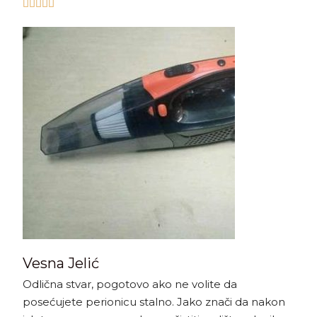





Vesna Jelić
Odlična stvar, pogotovo ako ne volite da
posećujete perionicu stalno. Jako znači da nakon