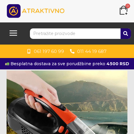
0
061 197 60 99
011 44 19 687
Besplatna dostava za sve porudžbine preko
4500 RSD
KUPITE ODMAH