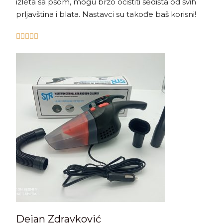
izleta sa psom, mogu brzo očistiti sedišta od svih
prljavština i blata. Nastavci su takođe baš korisni!





Dejan Zdravković