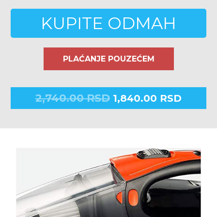
KUPITE ODMAH
PLAĆANJE POUZEĆEM
2,740.00
RSD
1,840.00
RSD