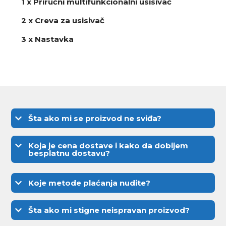
1 x Priručni multifunkcionalni usisivač
2 x Creva za usisivač
3 x Nastavka
Šta ako mi se proizvod ne sviđa?
Koja je cena dostave i kako da dobijem
besplatnu dostavu?
Koje metode plaćanja nudite?
Šta ako mi stigne neispravan proizvod?