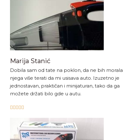
Marija Stanić
Dobila sam od tate na poklon, da ne bih morala
njega više terati da mi usisava auto. Izuzetno je
jednostavan, praktičan i minijaturan, tako da ga
možete držati bilo gde u autu.




