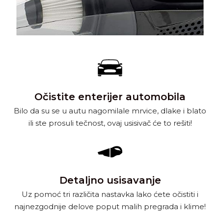
Očistite enterijer automobila
Bilo da su se u autu nagomilale mrvice, dlake i blato
ili ste prosuli tečnost, ovaj usisivač će to rešiti!
Detaljno usisavanje
Uz pomoć tri različita nastavka lako ćete očistiti i
najnezgodnije delove poput malih pregrada i klime!