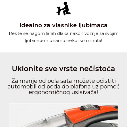
Idealno za vlasnike ljubimaca
Rešite se nagomilanih dlaka nakon vožnje sa svojim
ljubimcem u samo nekoliko minuta!
Uklonite sve vrste nečistoća
Za manje od pola sata možete očistiti
automobil od poda do plafona uz pomoć
ergonomičnog usisivača!