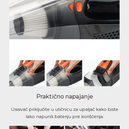
Praktično napajanje
Usisivač priključite u utičnicu za upaljač kako biste
lako napunili bateriju pre korišćenja.