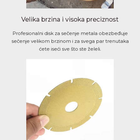
Velika brzina i visoka preciznost
Profesionalni disk za sečenje metala obezbeđuje
sečenje velikom brzinom i za svega par trenutaka
ćete iseći sve što ste želeli.