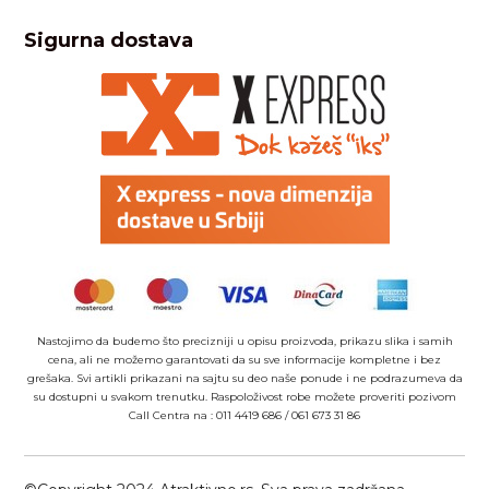
Sigurna dostava
Nastojimo da budemo što precizniji u opisu proizvoda, prikazu slika i samih
cena, ali ne možemo garantovati da su sve informacije kompletne i bez
grešaka. Svi artikli prikazani na sajtu su deo naše ponude i ne podrazumeva da
su dostupni u svakom trenutku. Raspoloživost robe možete proveriti pozivom
Call Centra na :
011 4419 686
/
061 673 31 86