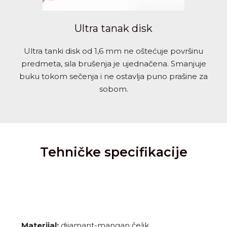
Ultra tanak disk
Ultra tanki disk od 1,6 mm ne oštećuje površinu
predmeta, sila brušenja je ujednačena. Smanjuje
buku tokom sečenja i ne ostavlja puno prašine za
sobom.
Tehničke specifikacije
Materijal:
dijamant-mangan čelik