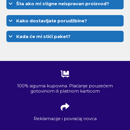
Šta ako mi stigne neispravan proizvod?
Kako dostavljate porudžbine?
Kada će mi stići paket?
100% sigurna kupovina. Plaćanje pouzećem
gotovinom ili platnom karticom
Reklamacije i povraćaj novca