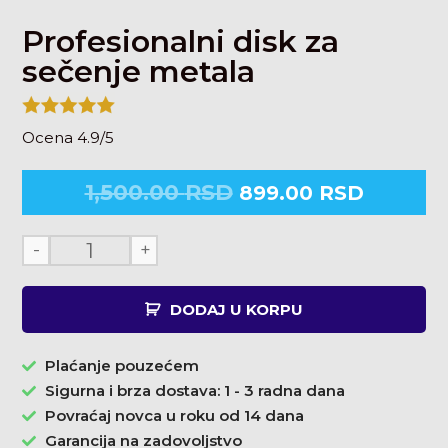
Profesionalni disk za
sečenje metala
Ocena 4.9/5
1,500.00
RSD
899.00
RSD
-
+
DODAJ U KORPU
Plaćanje pouzećem
Sigurna i brza dostava: 1 - 3 radna dana
Povraćaj novca u roku od 14 dana
Garancija na zadovoljstvo