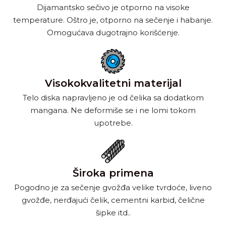
Dijamantsko sečivo je otporno na visoke
temperature. Oštro je, otporno na sečenje i habanje.
Omogućava dugotrajno korišćenje.
Visokokvalitetni materijal
Telo diska napravljeno je od čelika sa dodatkom
mangana. Ne deformiše se i ne lomi tokom
upotrebe.
Široka primena
Pogodno je za sečenje gvožđa velike tvrdoće, liveno
gvožđe, nerđajući čelik, cementni karbid, čelične
šipke itd..