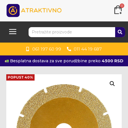
0
061 197 60 99
011 44 19 687
Besplatna dostava za sve porudžbine preko
4500 RSD
KUPITE ODMAH
POPUST 40%