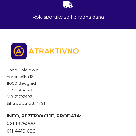
Rok isporuke za 1-3 radna dana
Shop Hold d.o.o.
Voronješka 12
11000 Beograd
PIB: 113041526
MB: 21792993
Šifra delatnosti 47.91
INFO, REZERVACIJE, PRODAJA:
061 1976099
011 4419 686