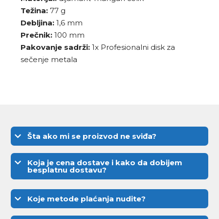
Težina:
77 g
Debljina:
1,6 mm
Prečnik:
100 mm
Pakovanje sadrži:
1x Profesionalni disk za
sečenje metala
Šta ako mi se proizvod ne sviđa?
Koja je cena dostave i kako da dobijem
besplatnu dostavu?
Koje metode plaćanja nudite?