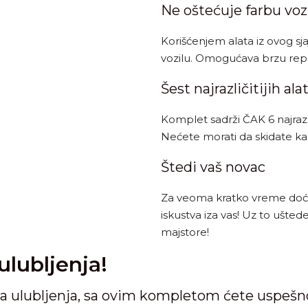
Ne oštećuje farbu voz
Korišćenjem alata iz ovog sj
vozilu. Omogućava brzu repa
Šest najrazličitijih ala
Komplet sadrži ČAK 6 najrazlič
Nećete morati da skidate karo
Štedi vaš novac
Za veoma kratko vreme doćić
iskustva iza vas! Uz to ušte
majstore!
ulubljenja!
lika ulubljenja, sa ovim kompletom ćete uspešno