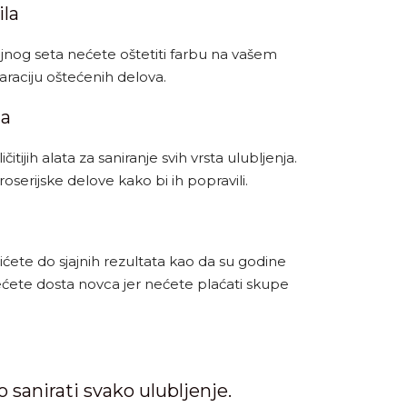
ila
ajnog seta nećete oštetiti farbu na vašem
raciju oštećenih delova.
ta
itijih alata za saniranje svih vrsta ulubljenja.
serijske delove kako bi ih popravili.
ete do sjajnih rezultata kao da su godine
dećete dosta novca jer nećete plaćati skupe
 sanirati svako ulubljenje.