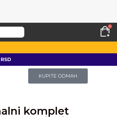
0
 RSD
KUPITE ODMAH
nalni komplet