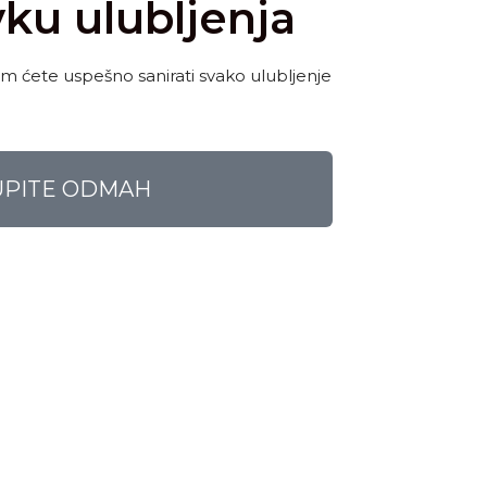
ku ulubljenja
m ćete uspešno sanirati svako ulubljenje
UPITE ODMAH