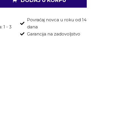
DODAJ U KORPU
Povraćaj novca u roku od 14
 1 - 3
dana
Garancija na zadovoljstvo