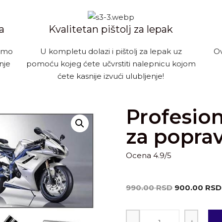
a
Kvalitetan pištolj za lepak
 smo
U kompletu dolazi i pištolj za lepak uz
Ov
nje
pomoću kojeg ćete učvrstiti nalepnicu kojom
ćete kasnije izvući ulubljenje!
Profesio
za poprav
Ocena 4.9/5
990.00
RSD
900.00
RSD