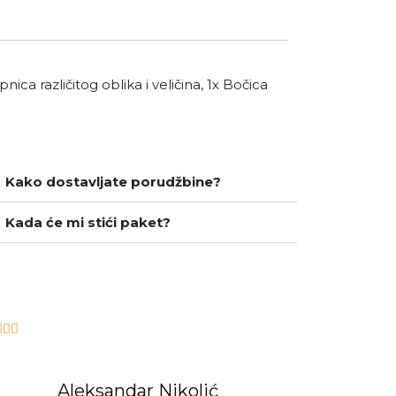
pnica različitog oblika i veličina, 1x Bočica
Kako dostavljate porudžbine?
Kada će mi stići paket?



Aleksandar Nikolić