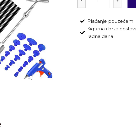
-
+
Plaćanje pouzećem
Sigurna i brza dostava:
radna dana
e