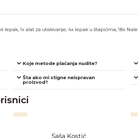
pli lepak, 1x alat za utiskivanje, 4x lepak u štapićima, 18x Nale
Koje metode plaćanja nudite?
Šta ako mi stigne neispravan
proizvod?
risnici







Saša Kostić