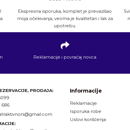
U
Ekspresna isporuka, komplet je prevazišao
Sv
za
moja očekivanja, veoma je kvalitetan i lak za
n
upotrebu.
em
Reklamacije i povraćaj novca
REZERVACIJE, PRODAJA:
Informacije
6099
Reklamacije
9 686
Isporuka robe
atraktivnors@gmail.com
Uslovi korišćenja
ACIJE: