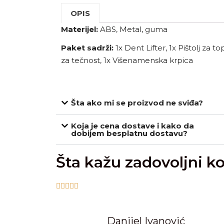
OPIS
Materijel:
ABS, Metal, guma
Paket sadrži:
1x Dent Lifter, 1x Pištolj za to
za tečnost, 1x Višenamenska krpica
Šta ako mi se proizvod ne sviđa?
Koja je cena dostave i kako da
dobijem besplatnu dostavu?
Šta kažu zadovoljni ko





Danijel Ivanović