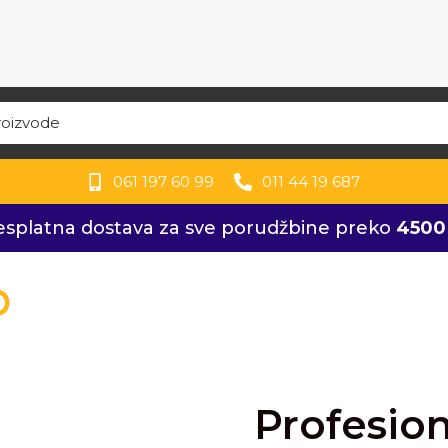
061 197 60 99
011 44 19 687
esplatna dostava za sve porudžbine preko
4500
Profesio