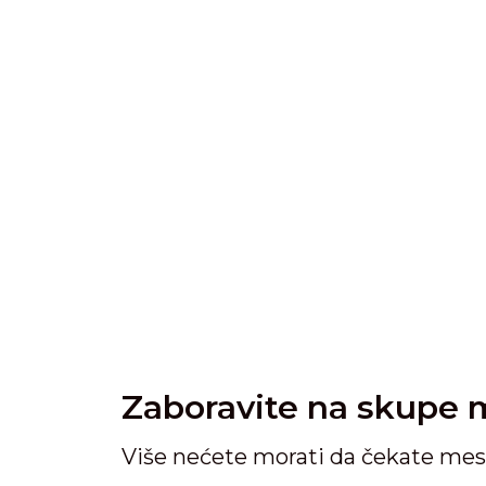
Zaboravite na skupe m
Više nećete morati da čekate mes