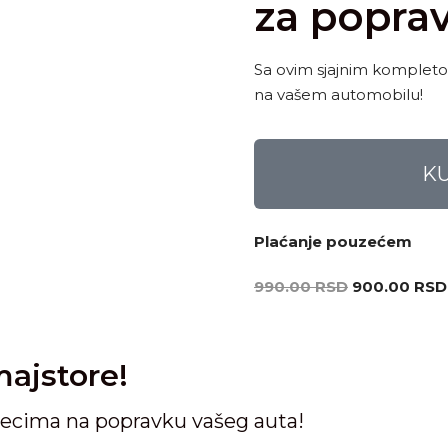
za poprav
Sa ovim sjajnim kompleto
na vašem automobilu!
K
Plaćanje pouzećem
990.00
RSD
900.00
RSD
ajstore!
ecima na popravku vašeg auta!