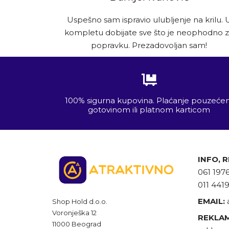
Uspešno sam ispravio ulubljenje na krilu. 
kompletu dobijate sve što je neophodno 
popravku. Prezadovoljan sam!
100% sigurna kupovina. Plaćanje pouzeć
gotovinom ili platnom karticom
INFO, 
061 197
011 441
EMAIL:
Shop Hold d.o.o.
Voronješka 12
REKLAM
11000 Beograd