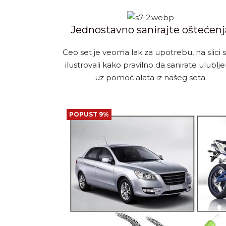
Jednostavno sanirajte oštećenj
Ceo set je veoma lak za upotrebu, na slici
ilustrovali kako pravilno da sanirate ulublje
uz pomoć alata iz našeg seta.
POPUST 9%