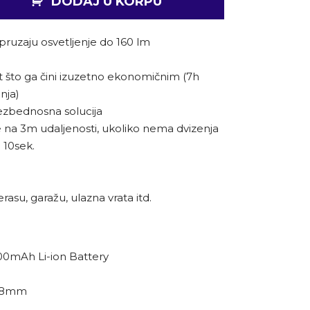
DODAJ U KORPU
ruzaju osvetljenje do 160 lm
st što ga čini izuzetno ekonomičnim (7h
nja)
ezbednosna solucija
se na 3m udaljenosti, ukoliko nema dvizenja
 10sek.
rasu, garažu, ulazna vrata itd.
200mAh Li-ion Battery
 48mm