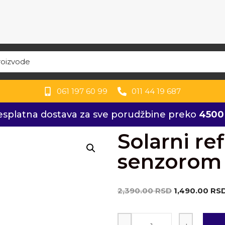
061 197 60 99
011 44 19 687
esplatna dostava za sve porudžbine preko
4500
Solarni ref
senzorom 
2,390.00
RSD
1,490.00
RS