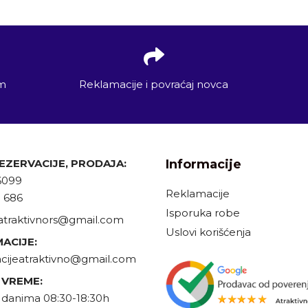
em
Reklamacije i povraćaj novca
REZERVACIJE, PRODAJA:
Informacije
6099
Reklamacije
9 686
Isporuka robe
atraktivnors@gmail.com
Uslovi korišćenja
ACIJE:
cijeatraktivno@gmail.com
 VREME:
danima 08:30-18:30h