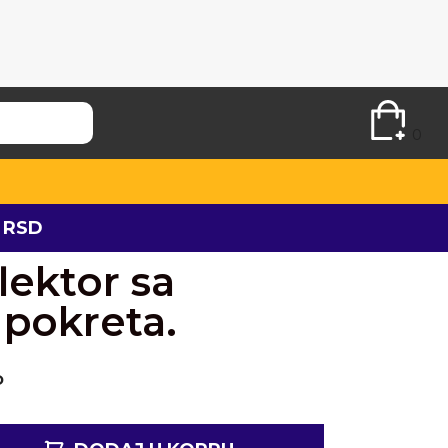
0
 RSD
lektor sa
pokreta.
D