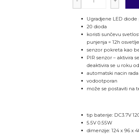
-
+
Ugradjene LED diode p
20 dioda
koristi sunčevu svetlo
punjenja = 12h osvetlje
senzor pokreta kao b
PIR senzor – aktivira 
deaktivira se u roku od
automatski nacin rada
vodootporan
može se postaviti na te
tip baterije: DC3.7V 1
5.5V 0.55W
dimenzije: 124 x 96 x