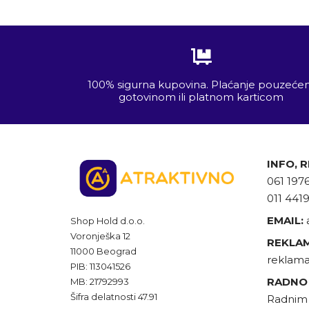
100% sigurna kupovina. Plaćanje pouzeć
gotovinom ili platnom karticom
INFO, 
061 197
011 441
EMAIL:
Shop Hold d.o.o.
Voronješka 12
REKLAM
11000 Beograd
reklama
PIB: 113041526
RADNO
MB: 21792993
Šifra delatnosti 47.91
Radnim 