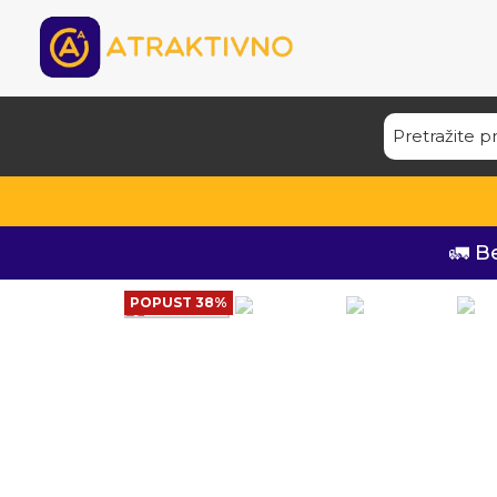
🚛 B
POPUST 38%