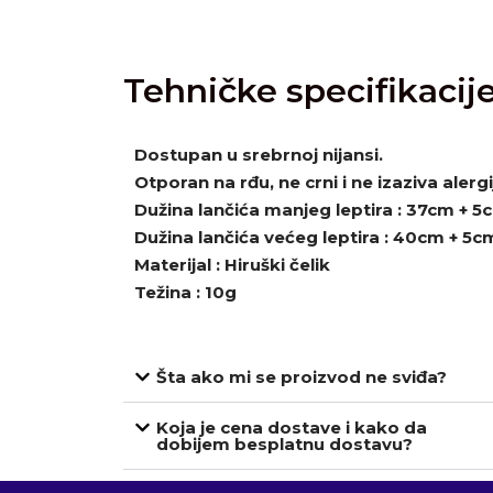
Tehničke specifikacij
Dostupan u srebrnoj nijansi.
Otporan na rđu, ne crni i ne izaziva alergi
Dužina lančića manjeg leptira : 37cm + 5
Dužina lančića većeg leptira : 40cm + 5c
Materijal : Hiruški čelik
Težina : 10g
Šta ako mi se proizvod ne sviđa?
Koja je cena dostave i kako da
dobijem besplatnu dostavu?