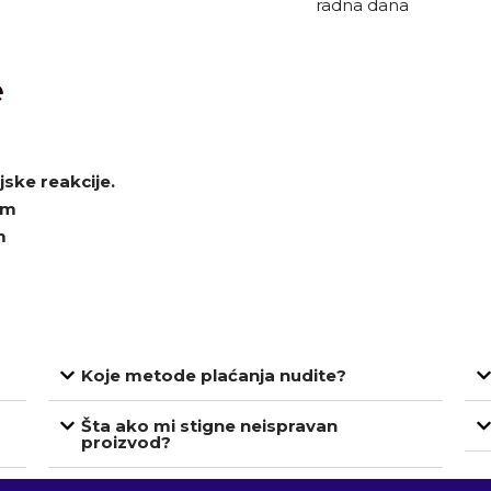
radna dana
e
jske reakcije.
cm
m
Koje metode plaćanja nudite?
Šta ako mi stigne neispravan
proizvod?