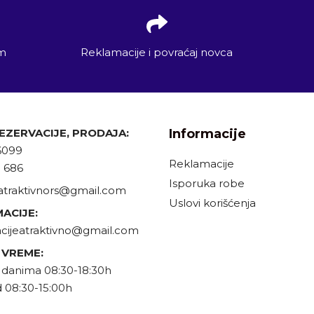
em
Reklamacije i povraćaj novca
REZERVACIJE, PRODAJA:
Informacije
6099
Reklamacije
9 686
Isporuka robe
atraktivnors@gmail.com
Uslovi korišćenja
ACIJE:
cijeatraktivno@gmail.com
 VREME:
danima 08:30-18:30h
 08:30-15:00h