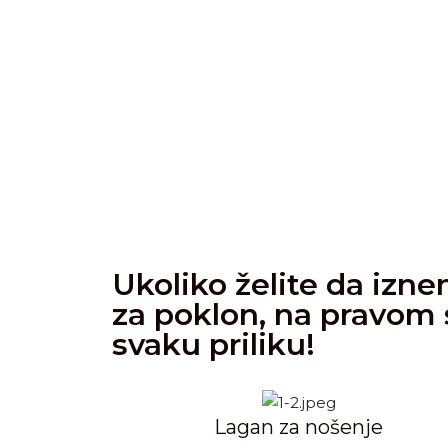
Ukoliko želite da izn
za poklon, na pravom s
svaku priliku!
Lagan za nošenje