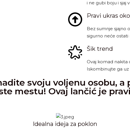
i ne gubi boju i sja
Pravi ukras oko
Bez sumnje sjajno 
sigurno neće ostat
Šik trend
Ovaj komad nakita ć
Iskombinujte ga uz s
enadite svoju voljenu osobu, a
te mestu! Ovaj lančić je pravi
Idealna ideja za poklon