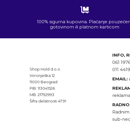
100% sigurna kupovina. Plaćanje pouzeć
gotovinom ili platnom karticom
INFO, 
061 197
Shop Hold d.o.o.
011 441
Voronješka 12
EMAIL:
11000 Beograd
REKLAM
PIB: 113041526
MB: 21792993
reklama
Šifra delatnosti 47.91
RADNO
Radnim 
sub-ned