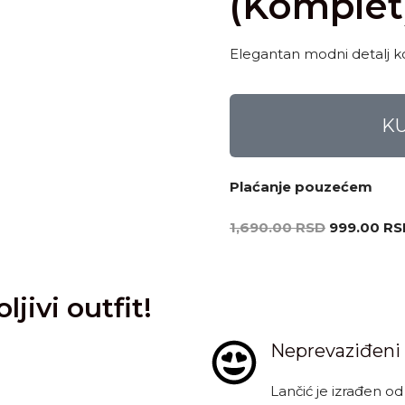
(Komplet
Elegantan modni detalj koj
K
Plaćanje pouzećem
1,690.00
RSD
999.00
RS
jivi outfit!
Neprevaziđeni 
Lančić je izrađen od