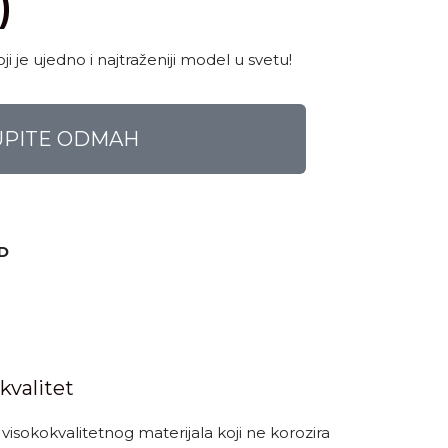
)
i je ujedno i najtraženiji model u svetu!
UPITE ODMAH
D
kvalitet
 visokokvalitetnog materijala koji ne korozira