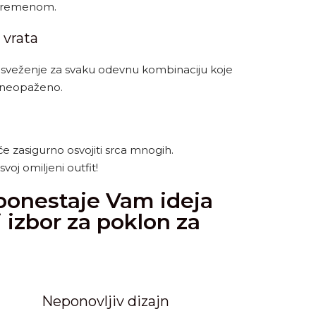
j vremenom.
 vrata
osveženje za svaku odevnu kombinaciju koje
i neopaženo.
e zasigurno osvojiti srca mnogih.
voj omiljeni outfit!
 ponestaje Vam ideja
 izbor za poklon za
Neponovljiv dizajn