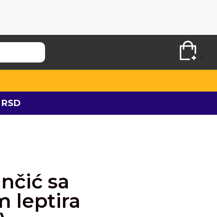
0
 RSD
ančić sa
 leptira