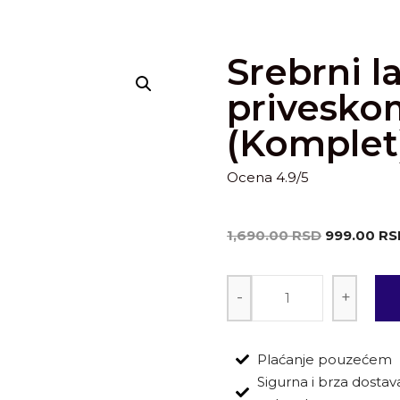
Srebrni l
priveskom
(Komplet
Ocena 4.9/5
1,690.00
RSD
999.00
RS
-
+
Plaćanje pouzećem
Sigurna i brza dostava: