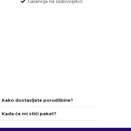
Garancija na zadovoljstvo
Kako dostavljate porudžbine?
Kada će mi stići paket?