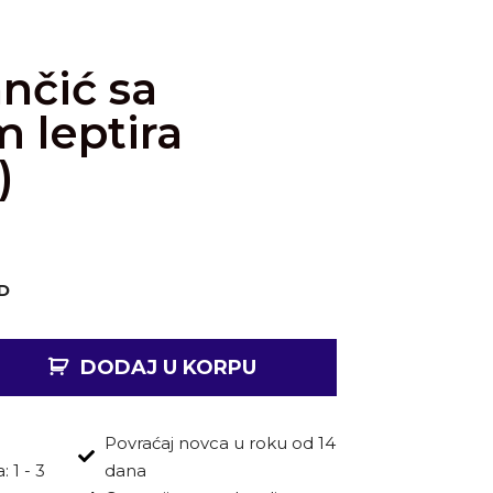
ančić sa
 leptira
)
D
DODAJ U KORPU
Povraćaj novca u roku od 14
 1 - 3
dana