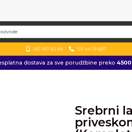
061 197 60 99
011 44 19 687
esplatna dostava za sve porudžbine preko
4500
Srebrni l
priveskom