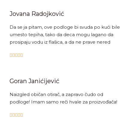
Jovana Radojković
Da se ja pitam, ove podloge bi svuda po kući bile
umesto tepiha, tako da deca mogu lagano da
prosipaju vodu iz flašica, a da ne prave nered





Goran Janićijević
Naizgled običan otirač, a zapravo čudo od
podloge! Imam samo reči hvale za proizvođača!




