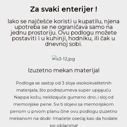
Za svaki enterijer !
Iako se najčešće koristi u kupatilu, njena
upotreba se ne ograničava samo na
jednu prostoriju. Ovu podlogu možete
postaviti i u kuhinji, hodniku, ili čak u
dnevnoj sobi.
Izuzetno mekan materijal
Podloga se sastoji od 3 sloja visokokvalitetnih
materijala, što podrazumeva super upijajuću
Nappa kožu, neklizajuće gumeno dno, i sloj od
memorijske pene. Svi ti slojevi sa memorijskom
penom u prvom planu čine ovu podlogu izuzetno
mekanom na dodir. Imaćete osećaj kao da hodate
po oblacima!