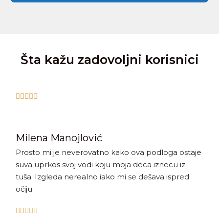
Šta kažu zadovoljni korisnici





Milena Manojlović
Prosto mi je neverovatno kako ova podloga ostaje
suva uprkos svoj vodi koju moja deca iznecu iz
tuša. Izgleda nerealno iako mi se dešava ispred
očiju.




