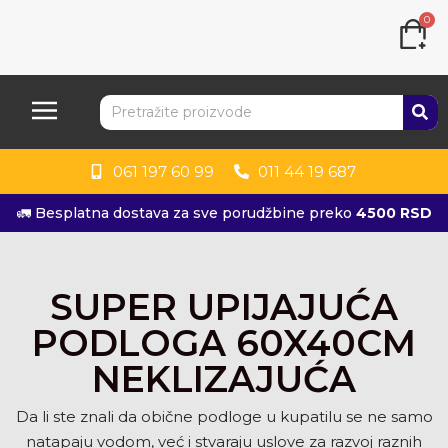
0
061 197 60 99
011 44 19 687
🚛 Besplatna dostava za sve porudžbine preko
4500 RSD
SUPER UPIJAJUĆA
PODLOGA 60X40CM
NEKLIZAJUĆA
Da li ste znali da obične podloge u kupatilu se ne samo
natapaju vodom, već i stvaraju uslove za razvoj raznih