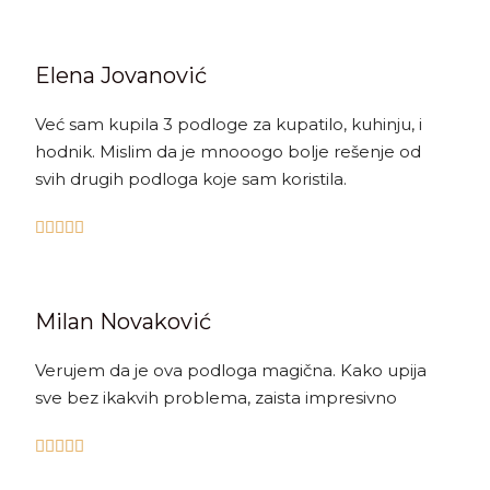
Elena Jovanović
Već sam kupila 3 podloge za kupatilo, kuhinju, i
hodnik. Mislim da je mnooogo bolje rešenje od
svih drugih podloga koje sam koristila.





Milan Novaković
Verujem da je ova podloga magična. Kako upija
sve bez ikakvih problema, zaista impresivno




