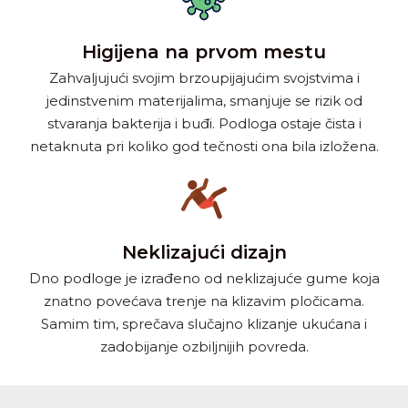
Higijena na prvom mestu
Zahvaljujući svojim brzoupijajućim svojstvima i
jedinstvenim materijalima, smanjuje se rizik od
stvaranja bakterija i buđi. Podloga ostaje čista i
netaknuta pri koliko god tečnosti ona bila izložena.
Neklizajući dizajn
Dno podloge je izrađeno od neklizajuće gume koja
znatno povećava trenje na klizavim pločicama.
Samim tim, sprečava slučajno klizanje ukućana i
zadobijanje ozbiljnijih povreda.