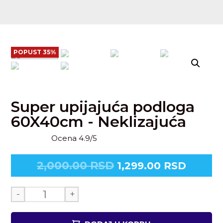
POPUST 35%
Super upijajuća podloga
60X40cm - Neklizajuća
Ocena 4.9/5
2,000.00
RSD
1,299.00
RSD
-
+