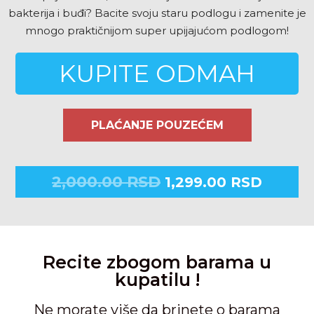
bakterija i buđi? Bacite svoju staru podlogu i zamenite je
mnogo praktičnijom super upijajućom podlogom!
KUPITE ODMAH
PLAĆANJE POUZEĆEM
2,000.00
RSD
1,299.00
RSD
Recite zbogom barama u
kupatilu !
Ne morate više da brinete o barama