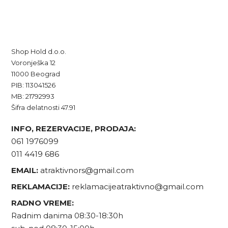
Shop Hold d.o.o.
Voronješka 12
11000 Beograd
PIB: 113041526
MB: 21792993
Šifra delatnosti 47.91
INFO, REZERVACIJE, PRODAJA:
061 1976099
011 4419 686
EMAIL:
atraktivnors@gmail.com
REKLAMACIJE:
reklamacijeatraktivno@gmail.com
RADNO VREME:
Radnim danima 08:30-18:30h