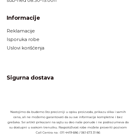
sub-ned 08:30-15:00h
Informacije
Reklamacije
Isporuka robe
Uslovi korišćenja
Sigurna dostava
Nastojimo da budemo što precizniji u opisu proizvoda, prikazu slika i samih
cena, ali ne možemo garantovati da su sve informacije kompletne i bez
grešaka. Svi artikli prikazani na sajtu su deo naše ponude i ne podrazumeva da
su dostupni u svakom trenutku. Raspoloživost robe možete proveriti pozivom
Call Centra na :
011 4419 686
/
061 673 31 86