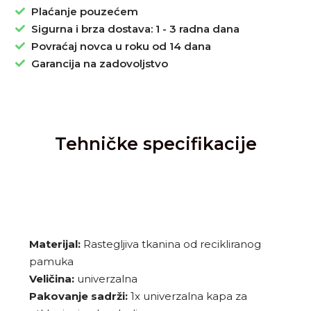
Plaćanje pouzećem
Sigurna i brza dostava: 1 - 3 radna dana
Povraćaj novca u roku od 14 dana
Garancija na zadovoljstvo
Tehničke specifikacije
Materijal:
Rastegljiva tkanina od recikliranog
pamuka
Veličina:
univerzalna
Pakovanje sadrži:
1x univerzalna kapa za