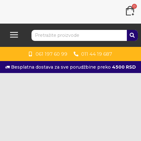
0
061 197 60 99
011 44 19 687
🚛 Besplatna dostava za sve porudžbine preko
4500 RSD