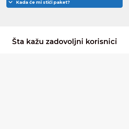
Kada će mi stići paket?
Šta kažu zadovoljni korisnici





Mirjana Milovanović
Ovo je spas!! Patim od migrene i jako često se
susrećem sa bolom u glavi. Svima preporučujem




