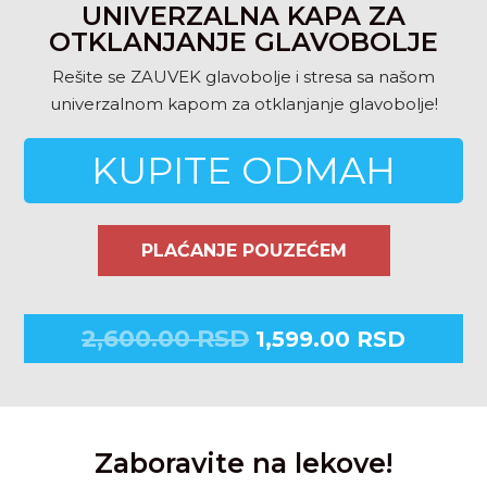
UNIVERZALNA KAPA ZA
OTKLANJANJE GLAVOBOLJE
Rešite se ZAUVEK glavobolje i stresa sa našom
univerzalnom kapom za otklanjanje glavobolje!
KUPITE ODMAH
PLAĆANJE POUZEĆEM
2,600.00
RSD
1,599.00
RSD
Zaboravite na lekove!