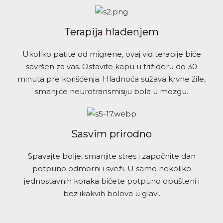
Terapija hlađenjem
Ukoliko patite od migrene, ovaj vid terapije biće
savršen za vas. Ostavite kapu u frižideru do 30
minuta pre korišćenja. Hladnoća sužava krvne žile,
smanjiće neurotransmisiju bola u mozgu.
Sasvim prirodno
Spavajte bolje, smanjite stres i započnite dan
potpuno odmorni i sveži. U samo nekoliko
jednostavnih koraka bićete potpuno opušteni i
bez ikakvih bolova u glavi.