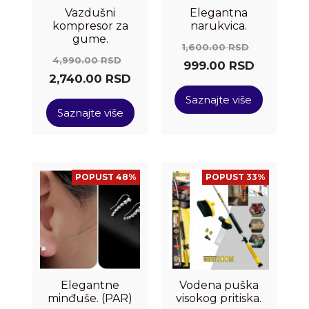
Vazdušni
Elegantna
kompresor za
narukvica.
gume.
1,600.00
RSD
4,990.00
RSD
999.00
RSD
2,740.00
RSD
Saznajte više
Saznajte više
POPUST 48%
POPUST 33%
Elegantne
Vodena puška
minđuše. (PAR)
visokog pritiska.