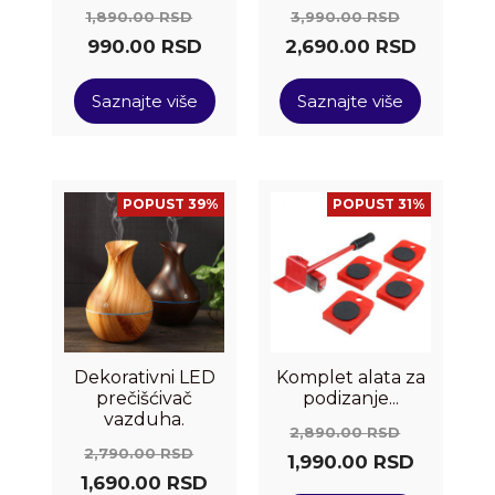
1,890.00
RSD
3,990.00
RSD
990.00
RSD
2,690.00
RSD
Saznajte više
Saznajte više
POPUST 39%
POPUST 31%
Dekorativni LED
Komplet alata za
prečišćivač
podizanje...
vazduha.
2,890.00
RSD
2,790.00
RSD
1,990.00
RSD
1,690.00
RSD