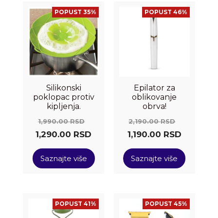
POPUST 35%
POPUST 46%
Silikonski
Epilator za
poklopac protiv
oblikovanje
kipljenja.
obrva!
1,990.00
RSD
2,190.00
RSD
1,290.00
RSD
1,190.00
RSD
Saznajte više
Saznajte više
POPUST 41%
POPUST 45%