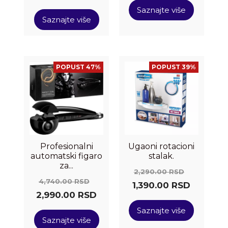
Saznajte više
Saznajte više
POPUST 47%
POPUST 39%
Profesionalni
Ugaoni rotacioni
automatski figaro
stalak.
za...
2,290.00
RSD
4,740.00
RSD
1,390.00
RSD
2,990.00
RSD
Saznajte više
Saznajte više