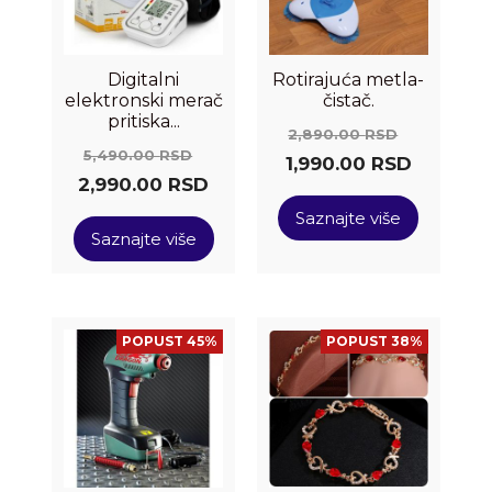
Digitalni
Rotirajuća metla-
elektronski merač
čistač.
pritiska...
2,890.00
RSD
5,490.00
RSD
1,990.00
RSD
2,990.00
RSD
Saznajte više
Saznajte više
POPUST 45%
POPUST 38%