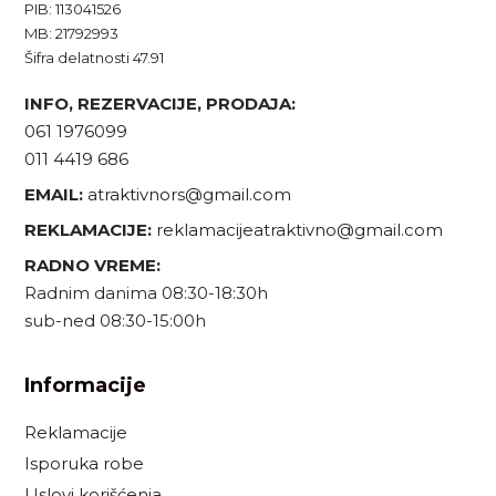
PIB: 113041526
MB: 21792993
Šifra delatnosti 47.91
INFO, REZERVACIJE, PRODAJA:
061 1976099
011 4419 686
EMAIL:
atraktivnors@gmail.com
REKLAMACIJE:
reklamacijeatraktivno@gmail.com
RADNO VREME:
Radnim danima 08:30-18:30h
sub-ned 08:30-15:00h
Informacije
Reklamacije
Isporuka robe
Uslovi korišćenja