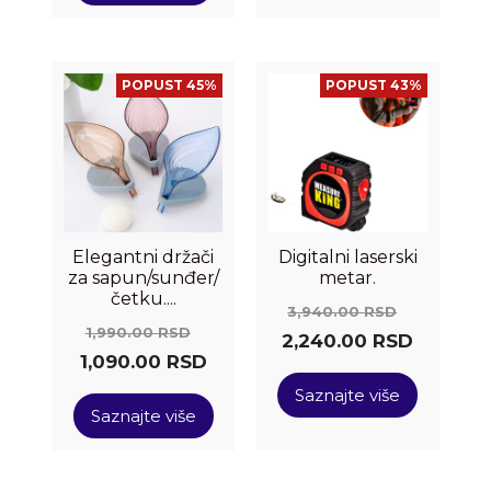
POPUST 45%
POPUST 43%
Elegantni držači
Digitalni laserski
za sapun/sunđer/
metar.
četku....
3,940.00
RSD
1,990.00
RSD
2,240.00
RSD
1,090.00
RSD
Saznajte više
Saznajte više