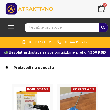
0
061 197 60 99
011 44 19 687
Besplatna dostava za sve porudžbine preko
4500 RSD
Proizvodi na popustu
POPUST 46%
POPUST 40%