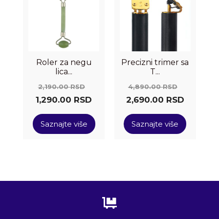
Roler za negu
Precizni trimer sa
lica...
T...
2,190.00
RSD
4,890.00
RSD
1,290.00
RSD
2,690.00
RSD
Saznajte više
Saznajte više