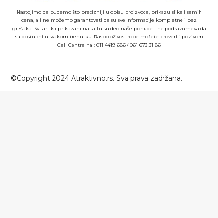
Nastojimo da budemo što precizniji u opisu proizvoda, prikazu slika i samih
cena, ali ne možemo garantovati da su sve informacije kompletne i bez
grešaka. Svi artikli prikazani na sajtu su deo naše ponude i ne podrazumeva da
su dostupni u svakom trenutku. Raspoloživost robe možete proveriti pozivom
Call Centra na :
011 4419 686
/
061 673 31 86
©Copyright 2024 Atraktivno.rs. Sva prava zadržana.